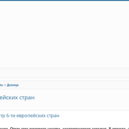
ть
Донецк
ейских стран
рений пошук
тр 6-ти европейских стран
ии. Открытие визового центра, состоявшегося сегодня, 8 августа,