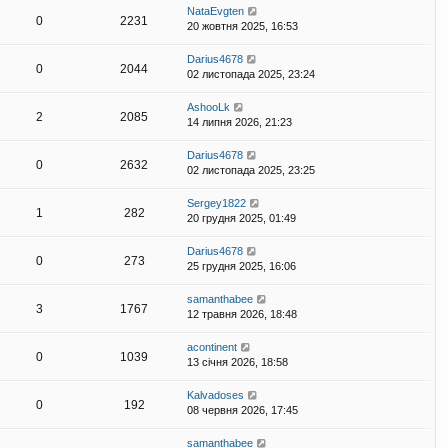
NataEvgten
0
2231
20 жовтня 2025, 16:53
Darius4678
0
2044
02 листопада 2025, 23:24
AshooLk
2
2085
14 липня 2026, 21:23
Darius4678
0
2632
02 листопада 2025, 23:25
Sergey1822
1
282
20 грудня 2025, 01:49
Darius4678
0
273
25 грудня 2025, 16:06
samanthabee
3
1767
12 травня 2026, 18:48
acontinent
0
1039
13 січня 2026, 18:58
Kalvadoses
0
192
08 червня 2026, 17:45
samanthabee