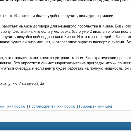
сти, чтобы легче, и более удобно получить визы для Германии.
 работает на базе договора для немецкого посольства в Киеве. Визы отк
вропу. Это значит, что если у человека было уже 2 визы в течение пос
 получить визу без собеседования в Киеве. И это много людей – бизнес
ешают будет ли виза или нет, и отправляют обратно паспорт с визами. 
, что открытие такого центра устранит многие бюрократические провол
цию. Это упростит и снимет бюрократические преграды, чтобы по нескол
вигаться очереди, и если центр будет работать на полную мощность, он
онецк, пр. Ленинский, 4а.
ехнічний портал
|
Постапокаліптичний портал
|
Гумористичний блог