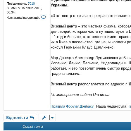
в
Повідомлень:
7010
Украины.
і
З нами з:
15 січня 2011,
д
00:34
о
«Этот центр открывает прекрасные возможно
К
Контактна інформація:
м
о
л
н
Визовый центр – это частная фирма, которая
е
т
для людей, которые часто путешествуют в Е
н
а
н
– 1 год и больше, этот человек имеет право
к
я
их в Киев в посольство, где наши коллеги р
т
консул Германии Клаус Цилликенс.
н
а
і
Мэр Донецка Александр Лукьянченко добавил
н
Испанию, Данию, Бельгию, Нидерланды и Шве
ф
работает, и это позволит очень быстро прод
о
градоначальник.
р
м
а
Визовый центр располагается по адресу: г. Д
ц
і
По материалам сайта Ura.dn.ua
я
к
о
Правила Форуму Донбасу
| Наша медіа-група:
Т
р
и
Відповісти
с
т
Схожі теми
у
в