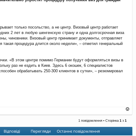
рывает только посольство, а не центр. Визовый центр работает
ледних 2 лет в любую шенгенскую страну и одна долгосрочная виза
мены, чиновники. Визовый центр принимает документы, отправляет
Вся такая процедура длится около недели», – отметил генеральный
очки. «В этом центре помимо Германии будут оформляться визы в
ьку раз не ездить в Киев. Здесь 6 окошек, 6 специалистов
 способен обрабатывать 250-300 клиентов в сутки», – резюмировал
Д
о
г
1 повідомлення • Сторінка
1
з
1
о
р
Відповіді
Перегляди
Останнє повідомлення
и