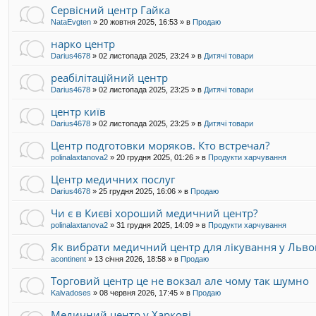
Сервісний центр Гайка
а
ч
NataEvgten
»
20 жовтня 2025, 16:53
» в
Продаю
а
нарко центр
M
a
Darius4678
»
02 листопада 2025, 23:24
» в
Дитячі товари
s
t
реабілітаційний центр
e
Darius4678
»
02 листопада 2025, 23:25
» в
Дитячі товари
r
o
центр київ
N
Darius4678
»
02 листопада 2025, 23:25
» в
Дитячі товари
Центр подготовки моряков. Кто встречал?
polinalaxtanova2
»
20 грудня 2025, 01:26
» в
Продукти харчування
Центр медичних послуг
Darius4678
»
25 грудня 2025, 16:06
» в
Продаю
Чи є в Києві хороший медичний центр?
polinalaxtanova2
»
31 грудня 2025, 14:09
» в
Продукти харчування
Як вибрати медичний центр для лікування у Льво
acontinent
»
13 січня 2026, 18:58
» в
Продаю
Торговий центр це не вокзал але чому так шумно
Kalvadoses
»
08 червня 2026, 17:45
» в
Продаю
Медичний центр у Харкові