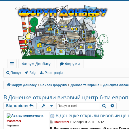
Форум Донбасу
Форуми
ви
Пошук
Вхід
Реєстрація
дк
Форум Донбасу
Список форумів
Донбас та Україна
Донецкая облас
и
В Донецке открыли визовый центр 6-ти европ
й
Пошук
Розши
Відповісти
до
В Донецке открыли визовый цен
ст
MasteroN
П
MasteroN
»
12 серпня 2011, 15:12
уп
Керівник
о
В Донецке открылся визовый центр Герман