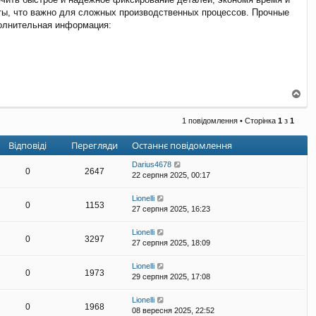
ты, что важно для сложных производственных процессов. Прочные
полнительная информация:
Д
о
г
1 повідомлення • Сторінка
1
з
1
о
р
Відповіді
Перегляди
Останнє повідомлення
и
Darius4678
0
2647
22 серпня 2025, 00:17
Lionelli
0
1153
27 серпня 2025, 16:23
Lionelli
0
3297
27 серпня 2025, 18:09
Lionelli
0
1973
29 серпня 2025, 17:08
Lionelli
0
1968
08 вересня 2025, 22:52