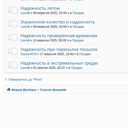
и
Надежность летом
с
т
Lionelli
»
08 вересня 2025, 23:44
» в
Продаю
у
в
Украинское качество и надежность
а
Lionelli
»
09 вересня 2025, 03:04
» в
Продаю
ч
а
Надёжность проверенная временем
S
Lionelli
»
11 вересня 2025, 00:00
» в
Продаю
e
r
Надежность при пересылке посылок
a
Darius4678
»
17 вересня 2025, 15:00
» в
Продаю
p
h
Надёжность в экстремальных средах
X
S
Lionelli
»
01 жовтня 2025, 02:07
» в
Продаю
Повернутись до “Різне”
Форум Донбасу
Список форумів