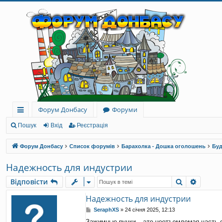
Форум Донбасу
Форуми
ви
Пошук
Вхід
Реєстрація
дк
Форум Донбасу
Список форумів
Барахолка - Дошка оголошень
Буд
и
Надежность для индустрии
й
Пошук
Розши
Відповісти
до
Надежность для индустрии
ст
П
SeraphXS
»
24 січня 2025, 12:13
уп
о
Зажимные ручки – это неотъемлемая часть 