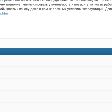
учек позволяет минимизировать утомляемость и повысить точность рабо
тойчивость к износу даже в самых сложных условиях эксплуатации. До
a.html
.