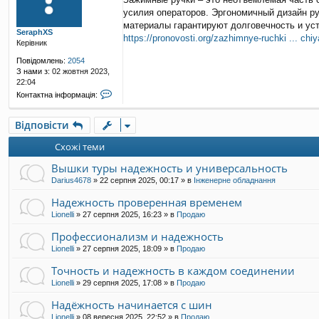
в
усилия операторов. Эргономичный дизайн р
і
д
материалы гарантируют долговечность и ус
SeraphXS
о
https://pronovosti.org/zazhimnye-ruchki ... chiy
Керівник
м
л
Повідомлень:
2054
е
З нами з:
02 жовтня 2023,
н
22:04
н
К
Контактна інформація:
я
о
н
Відповісти
т
а
Схожі теми
к
т
Вышки туры надежность и универсальность
н
а
Darius4678
»
22 серпня 2025, 00:17
» в
Інженерне обладнання
і
н
Надежность проверенная временем
ф
Lionelli
»
27 серпня 2025, 16:23
» в
Продаю
о
р
Профессионализм и надежность
м
Lionelli
»
27 серпня 2025, 18:09
» в
Продаю
а
ц
Точность и надежность в каждом соединении
і
Lionelli
»
29 серпня 2025, 17:08
» в
Продаю
я
к
Надёжность начинается с шин
о
р
Lionelli
»
08 вересня 2025, 22:52
» в
Продаю