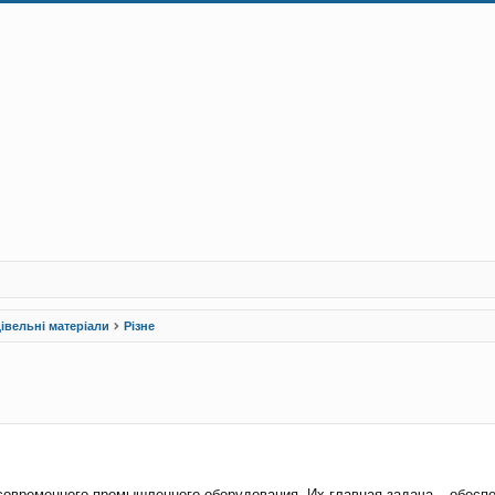
івельні матеріали
Різне
рений пошук
современного промышленного оборудования. Их главная задача – обеспе