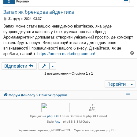
Керівник
уп
Запах як брендова айдентика
П
31 грудня 2024, 03:37
о
Запах може стати вашою невидимою візитівкою, яка буде
в
супроводжувати клієнтів у їхніх думках про ваш бренд.
і
д
Аромамаркетинг допомагає створити унікальний простір, де комфорт
о
і стиль йдуть поруч. Використовуйте запахи для підсилення
м
впізнаваності і привабливості вашого бізнесу. Дізнайтеся, як це
л
зробити, на сайті:
https://aroma-marketing.com.ua/
.
е
о
н
г
н
Відповісти
о
я
р
1 повідомлення • Сторінка
1
з
1
и
Перейти
Форум Донбасу
Список форумів
Працює на
phpBB
® Forum Software © phpBB Limited
Style
Arty
- phpBB 3.3 MrGaby
Український переклад © 2005-2023
Українська підтримка phpBB