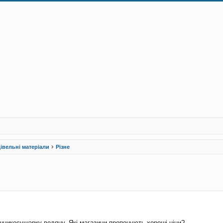
івельні матеріали
Різне
рений пошук
шникосушарку водяну. Які магазини пропонують хороші ціни?