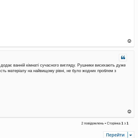
Д
о
г
о
р
 додає ванній кімнаті сучасного вигляду. Рушники висихають дуже
и
кість матеріалу на найвищому рівні, не було жодних проблем з
Д
о
г
2 повідомлень • Сторінка
1
з
1
о
р
Перейти
и