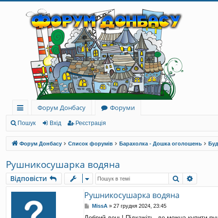
Форум Донбасу
Форуми
ви
Пошук
Вхід
Реєстрація
дк
Форум Донбасу
Список форумів
Барахолка - Дошка оголошень
Буд
и
Рушникосушарка водяна
й
Пошук
Розши
Відповісти
до
Рушникосушарка водяна
ст
П
MissA
»
27 грудня 2024, 23:45
уп
о
Добрий день! Підкажіть, де можна купити ру