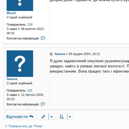
в
і
д
MissA
о
Старий знайомий
м
л
Повідомлень:
208
е
З нами з:
08 жовтня 2023,
н
00:32
н
К
Контактна інформація:
я
о
н
т
П
Sawwa
»
28 грудня 2024, 16:12
а
о
к
Я дуже задоволений покупкою рушникосуш
в
т
швидко, навіть в умовах високої вологості. 
і
н
д
використанням. Вона працює тихо і ефективн
а
о
і
Sawwa
м
н
Старий знайомий
л
ф
е
о
Повідомлень:
201
н
р
З нами з:
12 лютого 2024,
н
м
20:23
я
а
К
Контактна інформація:
ц
о
і
н
я
Відповісти
т
к
а
о
к
Повернутись до “Різне”
р