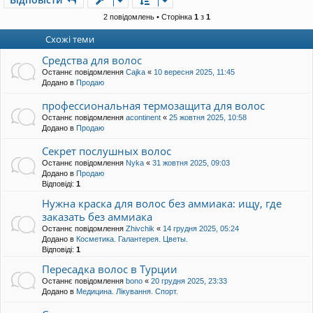
м
о
л
р
2 повідомлень • Сторінка
1
з
1
е
и
н
Схожі теми
н
я
Средства для волос
Останнє повідомлення
Cajka
«
10 вересня 2025, 11:45
Додано в
Продаю
профессиональная термозащита для волос
Останнє повідомлення
acontinent
«
25 жовтня 2025, 10:58
Додано в
Продаю
Секрет послушных волос
Останнє повідомлення
Nyka
«
31 жовтня 2025, 09:03
Додано в
Продаю
Відповіді:
1
Нужна краска для волос без аммиака: ищу, где
заказать без аммиака
Останнє повідомлення
Zhivchik
«
14 грудня 2025, 05:24
Додано в
Косметика. Галантерея. Цветы.
Відповіді:
1
Пересадка волос в Турции
Останнє повідомлення
bono
«
20 грудня 2025, 23:33
Додано в
Медицина. Лікування. Спорт.