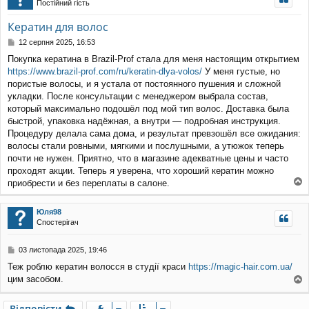
Постійний гість
уп
Кератин для волос
П
12 серпня 2025, 16:53
о
Покупка кератина в Brazil-Prof стала для меня настоящим открытием
в
https://www.brazil-prof.com/ru/keratin-dlya-volos/
У меня густые, но
і
д
пористые волосы, и я устала от постоянного пушения и сложной
о
укладки. После консультации с менеджером выбрала состав,
м
который максимально подошёл под мой тип волос. Доставка была
л
быстрой, упаковка надёжная, а внутри — подробная инструкция.
е
Процедуру делала сама дома, и результат превзошёл все ожидания:
н
н
волосы стали ровными, мягкими и послушными, а утюжок теперь
я
почти не нужен. Приятно, что в магазине адекватные цены и часто
проходят акции. Теперь я уверена, что хороший кератин можно
приобрести и без переплаты в салоне.
о
г
Юля98
о
Спостерігач
р
и
П
03 листопада 2025, 19:46
о
Теж роблю кератин волосся в студії краси
https://magic-hair.com.ua/
в
цим засобом.
і
о
д
о
г
Відповісти