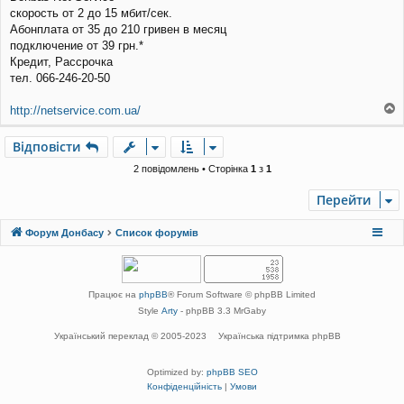
о
скорость от 2 до 15 мбит/сек.
м
Абонплата от 35 до 210 гривен в месяц
л
подключение от 39 грн.*
е
Кредит, Рассрочка
н
н
тел. 066-246-20-50
я
http://netservice.com.ua/
о
г
Відповісти
о
р
2 повідомлень • Сторінка
1
з
1
и
Перейти
Форум Донбасу
Список форумів
Працює на
phpBB
® Forum Software © phpBB Limited
Style
Arty
- phpBB 3.3 MrGaby
Український переклад © 2005-2023
Українська підтримка phpBB
Optimized by:
phpBB SEO
Конфіденційність
|
Умови