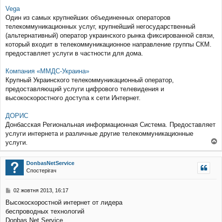
Vega
Один из самых крупнейших объединенных операторов
телекоммуникационных услуг, крупнейший негосударственный
(альтернативный) оператор украинского рынка фиксированной связи,
который входит в телекоммуникационное направление группы СКМ.
предоставляет услуги в частности для дома.
Компания «ММДС-Украина»
Крупный Украинского телекоммуникационный оператор,
предоставляющий услуги цифрового телевидения и
высокоскоростного доступа к сети Интернет.
ДОРИС
Донбасская Региональная информационная Система. Предоставляет
услуги интернета и различные другие телекоммуникационные
услуги.
о
г
DonbasNetService
о
Спостерігач
р
и
П
02 жовтня 2013, 16:17
о
Высокоскоростной интернет от лидера
в
беспроводных технологий
і
д
Donbas Net Service