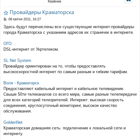
Керівник
уп
Провайдеры Краматорска
П
08 квітня 2011, 16:27
о
Здесь будут перечислены все существующие интернет-провайдеры
в
города Краматорска с указанием адресов их страничек в интернете.
і
д
о
ОГО
м
DSL-интернет от Укртелеком.
л
е
SL Net System
н
н
Провайдер ориентирован на то, чтобы предоставлять
я
высокоскоростной интернет по самым разным и гибким тарифам.
Воля - Краматорск
Предоставляют кабельный интернет и кабельное телевидение.
Свыше 50ти телеканалов со всего мира, самые разные телепередачи
для всех категорий телезрителей. Интернет: высокая скорость
соединения, круглосуточный мониторинг, высокое качество
обслуживания.
GoldenNet
Краматорская домашняя сеть: подключение к локальной сети и
интернету.