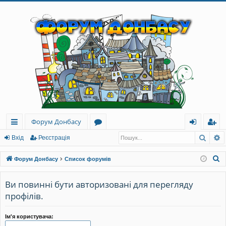
Форум Донбасу
Пошу
Р
ви
о
хі
еє
Вхід
Реєстрація
дк
ру
д
ст
П
Форум Донбасу
Список форумів
и
м
ра
о
ш
Ви повинні бути авторизовані для перегляду
й
и
ці
у
профілів.
до
я
к
ст
Ім'я користувача: