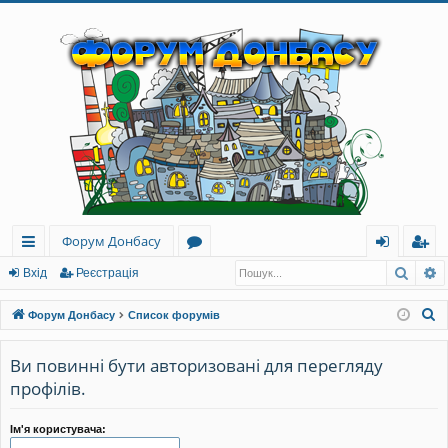
Форум Донбасу
Пошу
Р
ви
о
хі
еє
Вхід
Реєстрація
дк
ру
д
ст
П
Форум Донбасу
Список форумів
и
м
ра
о
ш
Ви повинні бути авторизовані для перегляду
й
и
ці
у
профілів.
до
я
к
ст
Ім'я користувача: