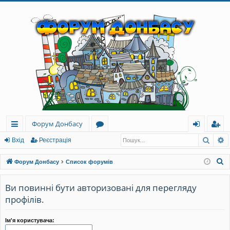
Форум Донбасу
Пошу
Р
ви
о
хі
еє
Вхід
Реєстрація
дк
ру
д
ст
П
Форум Донбасу
Список форумів
и
м
ра
о
ш
Ви повинні бути авторизовані для перегляду
й
и
ці
у
профілів.
до
я
к
ст
Ім'я користувача: