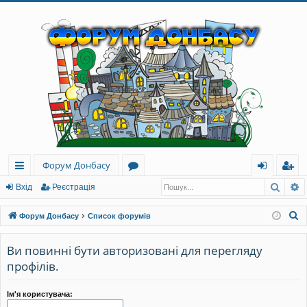
Форум Донбасу
Пошу
Р
ви
о
хі
еє
Вхід
Реєстрація
дк
ру
д
ст
П
Форум Донбасу
Список форумів
и
м
ра
о
ш
Ви повинні бути авторизовані для перегляду
й
и
ці
у
профілів.
до
я
к
ст
Ім'я користувача: