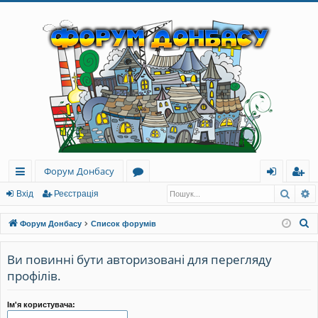
Форум Донбасу
Пошу
Р
ви
о
хі
еє
Вхід
Реєстрація
дк
ру
д
ст
П
Форум Донбасу
Список форумів
и
м
ра
о
ш
Ви повинні бути авторизовані для перегляду
й
и
ці
у
профілів.
до
я
к
ст
Ім'я користувача: