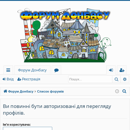
Форум Донбасу
Пошу
Р
ви
о
хі
еє
Вхід
Реєстрація
дк
ру
д
ст
П
Форум Донбасу
Список форумів
и
м
ра
о
ш
Ви повинні бути авторизовані для перегляду
й
и
ці
у
профілів.
до
я
к
ст
Ім'я користувача: