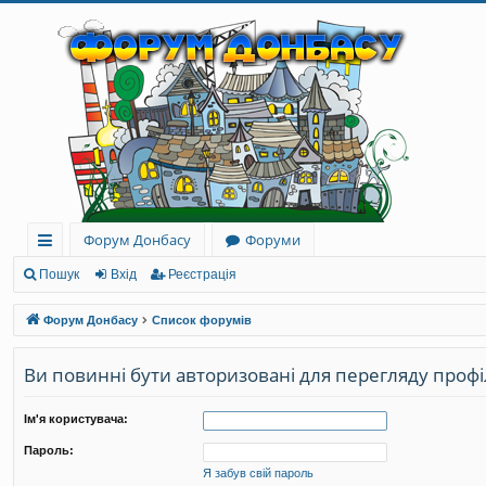
Форум Донбасу
Форуми
ви
Пошук
Вхід
Реєстрація
дк
Форум Донбасу
Список форумів
и
Ви повинні бути авторизовані для перегляду профі
й
до
Ім'я користувача:
ст
Пароль:
уп
Я забув свій пароль