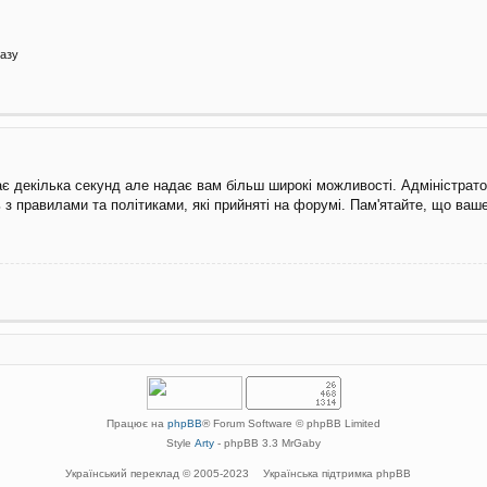
азу
ає декілька секунд але надає вам більш широкі можливості. Адміністрат
 з правилами та політиками, які прийняті на форумі. Пам'ятайте, що ва
Працює на
phpBB
® Forum Software © phpBB Limited
Style
Arty
- phpBB 3.3 MrGaby
Український переклад © 2005-2023
Українська підтримка phpBB