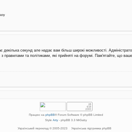
азу
ає декілька секунд але надає вам більш широкі можливості. Адміністрат
 з правилами та політиками, які прийняті на форумі. Пам'ятайте, що ва
Працює на
phpBB
® Forum Software © phpBB Limited
Style
Arty
- phpBB 3.3 MrGaby
Український переклад © 2005-2023
Українська підтримка phpBB