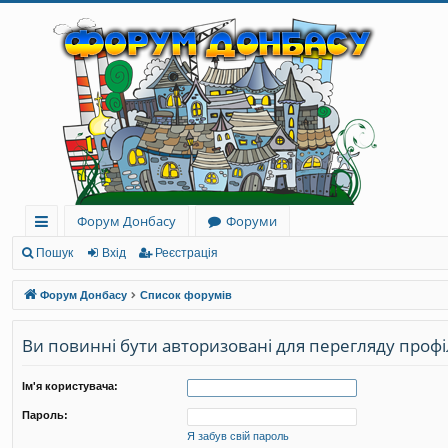
Форум Донбасу
Форуми
ви
Пошук
Вхід
Реєстрація
дк
Форум Донбасу
Список форумів
и
Ви повинні бути авторизовані для перегляду профі
й
до
Ім'я користувача:
ст
Пароль:
уп
Я забув свій пароль