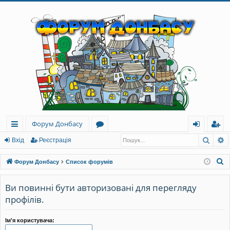
Форум Донбасу
Пошу
Р
ви
о
хі
еє
Вхід
Реєстрація
дк
ру
д
ст
П
Форум Донбасу
Список форумів
и
м
ра
о
ш
Ви повинні бути авторизовані для перегляду
й
и
ці
у
профілів.
до
я
к
ст
Ім'я користувача: