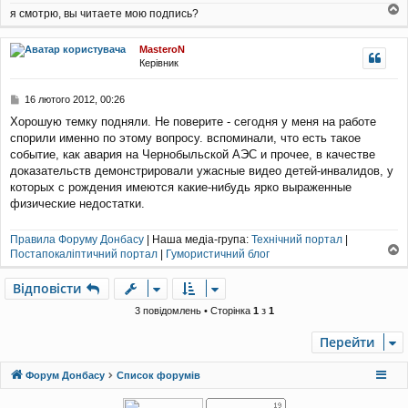
я
я смотрю, вы читаете мою подпись?
о
г
MasteroN
о
Керівник
р
и
П
16 лютого 2012, 00:26
о
Хорошую темку подняли. Не поверите - сегодня у меня на работе
в
спорили именно по этому вопросу. вспоминали, что есть такое
і
д
событие, как авария на Чернобыльской АЭС и прочее, в качестве
о
доказательств демонстрировали ужасные видео детей-инвалидов, у
м
которых с рождения имеются какие-нибудь ярко выраженные
л
физические недостатки.
е
н
н
Правила Форуму Донбасу
| Наша медіа-група:
Технічний портал
|
я
Постапокаліптичний портал
|
Гумористичний блог
о
г
Відповісти
о
р
3 повідомлень • Сторінка
1
з
1
и
Перейти
Форум Донбасу
Список форумів