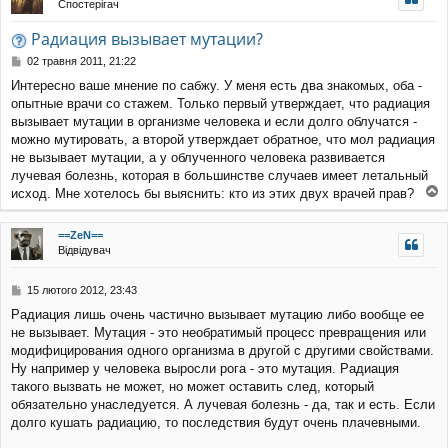
Спостерігач
уп
Радиация вызывает мутации?
П
02 травня 2011, 21:22
о
Интересно ваше мнение по сабжу. У меня есть два знакомых, оба -
в
опытные врачи со стажем. Только первый утверждает, что радиация
і
д
вызывает мутации в организме человека и если долго облучатся -
о
можно мутировать, а второй утверждает обратное, что мол радиация
м
не вызывает мутации, а у облученного человека развивается
л
лучевая болезнь, которая в большинстве случаев имеет летальный
е
исход. Мне хотелось бы выяснить: кто из этих двух врачей прав?
н
о
н
г
я
==ZeN==
о
Відвідувач
р
и
П
15 лютого 2012, 23:43
о
Радиация лишь очень частично вызывает мутацию либо вообще ее
в
не вызывает. Мутация - это необратимый процесс превращения или
і
д
модифицирования одного организма в другой с другими свойствами.
о
Ну например у человека выросли рога - это мутация. Радиация
м
такого вызвать не может, но может оставить след, который
л
обязательно унаследуется. А лучевая болезнь - да, так и есть. Если
е
долго кушать радиацию, то последствия будут очень плачевными.
н
н