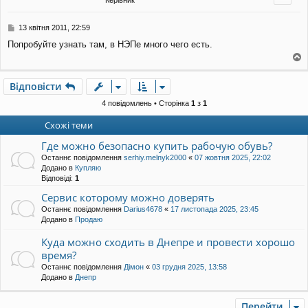
л
р
е
и
н
П
13 квітня 2011, 22:59
н
о
я
Попробуйте узнать там, в НЭПе много чего есть.
в
і
о
д
о
г
Відповісти
м
о
л
р
4 повідомлень • Сторінка
1
з
1
е
и
н
Схожі теми
н
я
Где можно безопасно купить рабочую обувь?
Останнє повідомлення
serhiy.melnyk2000
«
07 жовтня 2025, 22:02
Додано в
Купляю
Відповіді:
1
Сервис которому можно доверять
Останнє повідомлення
Darius4678
«
17 листопада 2025, 23:45
Додано в
Продаю
Куда можно сходить в Днепре и провести хорошо
время?
Останнє повідомлення
Дімон
«
03 грудня 2025, 13:58
Додано в
Днепр
Перейти