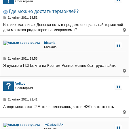
Спостерігач
уп
Где можно достать термоклей?
П
11 квітня 2011, 18:51
о
В каких магазинах Донецка есть в продаже специальный термоклей
в
для монтажа радиаторов на микросхемы?
і
о
д
о
г
histeria
м
о
Базікало
л
р
е
и
н
П
11 квітня 2011, 19:55
н
о
я
Я думаю в НЭПе, что на Крытом Рынке, можно без труда найти.
в
і
о
д
о
г
Volkov
м
о
Спостерігач
л
р
е
и
н
П
11 квітня 2011, 21:41
н
о
я
А еще места есть? А то я сомневаюсь, что в НЭПе что-то есть.
в
і
о
д
о
г
-=GadzzillA=-
м
о
Керівник