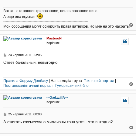
д
о
Вотка - ето концентрированное, негазированное пиво.
м
А еще она вкусная!
л
е
----------------------------------------------------------------------
н
Мои сообщения могут оскорбить права ватников. Но мне на это насрать!
о
н
г
я
MasteroN
о
Керівник
р
и
П
24 червня 2011, 23:05
о
Ответ банальный: невыгодно.
в
і
д
о
Правила Форуму Донбасу
| Наша медіа-група:
Технічний портал
|
м
Постапокаліптичний портал
|
Гумористичний блог
л
о
е
г
н
-=GadzzillA=-
о
н
Керівник
р
я
и
П
25 червня 2011, 00:08
о
А сжигать ежемесячно миллионы тонн угля - это выгодно?
в
і
о
д