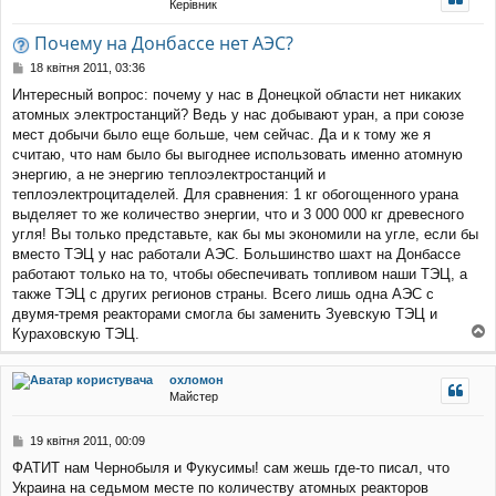
Керівник
уп
Почему на Донбассе нет АЭС?
П
18 квітня 2011, 03:36
о
Интересный вопрос: почему у нас в Донецкой области нет никаких
в
атомных электростанций? Ведь у нас добывают уран, а при союзе
і
д
мест добычи было еще больше, чем сейчас. Да и к тому же я
о
считаю, что нам было бы выгоднее использовать именно атомную
м
энергию, а не энергию теплоэлектростанций и
л
теплоэлектроцитаделей. Для сравнения: 1 кг обогощенного урана
е
выделяет то же количество энергии, что и 3 000 000 кг древесного
н
н
угля! Вы только представьте, как бы мы экономили на угле, если бы
я
вместо ТЭЦ у нас работали АЭС. Большинство шахт на Донбассе
работают только на то, чтобы обеспечивать топливом наши ТЭЦ, а
также ТЭЦ с других регионов страны. Всего лишь одна АЭС с
двумя-тремя реакторами смогла бы заменить Зуевскую ТЭЦ и
Кураховскую ТЭЦ.
о
г
охломон
о
Майстер
р
и
П
19 квітня 2011, 00:09
о
ФАТИТ нам Чернобыля и Фукусимы! сам жешь где-то писал, что
в
Украина на седьмом месте по количеству атомных реакторов
і