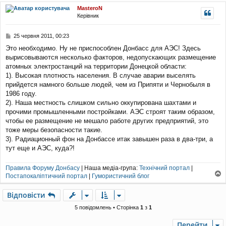
о
г
MasteroN
м
о
Керівник
л
р
е
и
н
П
25 червня 2011, 00:23
н
о
я
Это необходимо. Ну не приспособлен Донбасс для АЭС! Здесь
в
вырисовываются несколько факторов, недопускающих размещение
і
д
атомных электростанций на территории Донецкой области:
о
1). Высокая плотность населения. В случае аварии выселять
м
прийдется намного больше людей, чем из Припяти и Чернобыля в
л
1986 году.
е
2). Наша местность слишком сильно оккупирована шахтами и
н
н
прочими промышленными постройками. АЭС строят таким образом,
я
чтобы ее размещение не мешало работе других предприятий, это
тоже меры безопасности такие.
3). Радиационный фон на Донбассе итак завышен раза в два-три, а
тут еще и АЭС, куда?!
Правила Форуму Донбасу
| Наша медіа-група:
Технічний портал
|
Постапокаліптичний портал
|
Гумористичний блог
о
г
Відповісти
о
р
5 повідомлень • Сторінка
1
з
1
и
Перейти