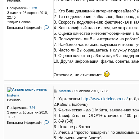
Керівник
в
і
Повідомлень:
3728
д
1. Кто Ваш домашний интернет-провайдер? (
З нами з:
26 серпня 2010,
о
2. Тип подключения: кабельное, беспроводн
22:40
м
3. Скорость подключения: фактическая и за
Звідки:
Donbas
л
К
4. Ваш тарифный план и средние затраты за
Контактна інформація:
е
о
5. Оценка качества интернет-соединения в ба
н
н
н
6. Пользуетесь ли Вы интернетом на работе
т
я
7. Наиболее часто используемые интернет-ус
а
к
8. Часто ли Вы обращаетесь в службу подд
т
9. Оценка качества работы службы поддержки
н
10. Другая информация, факты, советы, зам
а
і
н
Отвечаем, не стисняемся
ф
о
р
П
histeria
»
09 лютого 2011, 17:08
м
histeria
о
а
1. Укртелеком
http://www.ukrtelecom.ua/
(в До
Базікало
в
ц
2.Кабель (кабель)
і
і
Повідомлень:
724
д
3. Фактическая - до 1 Мбита, заявленная то
я
З нами з:
16 жовтня 2010,
о
к
4. Тарифнй план - ОГО!1+ стоимость 100 грн
11:27
м
о
5. 8-9 (5-8)
К
Контактна інформація:
л
р
о
6. Пока не работаю.
е
и
н
7. Учёба и "просто пошарить" по знакомым с
н
с
т
н
8. Не очень часто (часто)
т