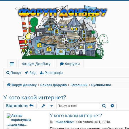
Форум Донбасу
Форуми
ви
Пошук
Вхід
Реєстрація
дк
Форум Донбасу
Список форумів
Загальний
Суспільство
и
У кого какой интернет?
й
Пошук
Розши
Відповісти
до
У кого какой интернет?
ст
П
-=GadzzillA=-
»
08 лютого 2011, 12:40
-=GadzzillA=-
уп
о
Предлагаю всем участникам пройти тест: Ва