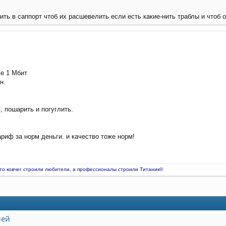
ить в саппорт чтоб их расшевелить если есть какие-нить траблы и чтоб о
же 1 Мбит
н.
, пошарить и погуглить.
ариф за норм деньги. и качество тоже норм!
что ковчег строили любители, а профессионалы строили Титаник©
лей