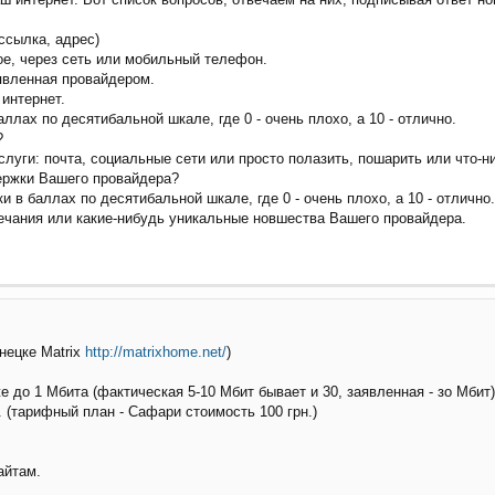
ссылка, адрес)
ое, через сеть или мобильный телефон.
явленная провайдером.
 интернет.
ллах по десятибальной шкале, где 0 - очень плохо, а 10 - отлично.
?
луги: почта, социальные сети или просто полазить, пошарить или что-н
ержки Вашего провайдера?
 в баллах по десятибальной шкале, где 0 - очень плохо, а 10 - отлично.
ечания или какие-нибудь уникальные новшества Вашего провайдера.
нецке Matrix
http://matrixhome.net/
)
же до 1 Мбита (фактическая 5-10 Мбит бывает и 30, заявленная - зо Мбит)
. (тарифный план - Сафари стоимость 100 грн.)
айтам.