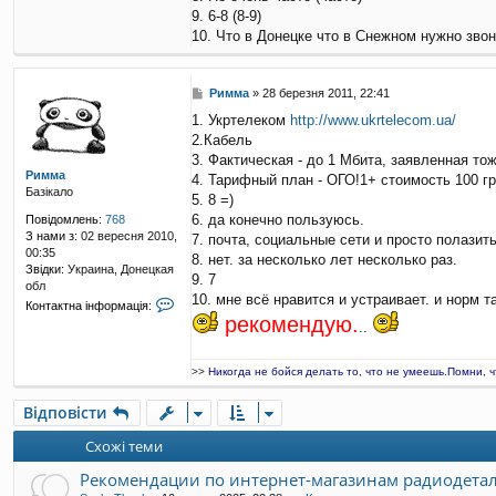
а
я
у
9. 6-8 (8-9)
к
в
10. Что в Донецке что в Снежном нужно звон
т
а
н
ч
а
а
і
П
Римма
»
28 березня 2011, 22:41
-
н
о
=
1. Укртелеком
http://www.ukrtelecom.ua/
ф
в
G
о
2.Кабель
і
a
р
д
3. Фактическая - до 1 Мбита, заявленная то
d
м
Римма
о
4. Тарифный план - ОГО!1+ стоимость 100 гр
z
а
Базікало
м
z
5. 8 =)
ц
л
i
6. да конечно пользуюсь.
Повідомлень:
768
і
е
l
З нами з:
02 вересня 2010,
я
7. почта, социальные сети и просто полазить
н
l
00:35
к
н
8. нет. за несколько лет несколько раз.
A
Звідки:
Украина, Донецкая
о
я
9. 7
=
обл
р
-
10. мне всё нравится и устраивает. и норм т
К
и
Контактна інформація:
о
рекомендую.
с
..
н
т
т
у
а
в
>>
Никогда не бойся делать то, что не умеешь.Помни, 
к
а
т
ч
Відповісти
н
а
а
h
Схожі теми
і
i
н
s
Рекомендации по интернет-магазинам радиодета
ф
t