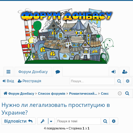
Форум Донбасу
Пошу
Р
ви
о
хі
еє
Вхід
Реєстрація
дк
ру
д
ст
П
Форум Донбасу
Список форумів
Романтический...
Секс
и
м
ра
о
Нужно ли легализовать проституцию в
ш
й
и
ці
Украине?
у
до
я
к
Пошук
Розшир
Відповісти
ст
4 повідомлень • Сторінка
1
з
1