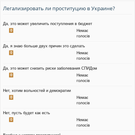
уп
Легализировать ли проституцию в Украине?
Да, это может увеличить поступления в бюджет
0
Немає
голосів
Да, я знаю больше двух причин это сделать
0
Немає
голосів
Да, это может снизить риски заболевания СПИДом
0
Немає
голосів
Нет, хотим вольностей и демократии
0
Немає
голосів
Нет, пусть будет как есть
0
Немає
голосів