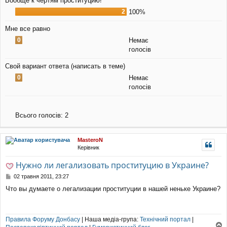
Вообще к чертям проституцию!
2
100%
Мне все равно
0
Немає
голосів
Свой вариант ответа (написать в теме)
0
Немає
голосів
Всього голосів:
2
MasteroN
Керівник
Нужно ли легализовать проституцию в Украине?
П
02 травня 2011, 23:27
о
Что вы думаете о легализации проституции в нашей неньке Украине?
в
і
д
о
Правила Форуму Донбасу
| Наша медіа-група:
Технічний портал
|
м