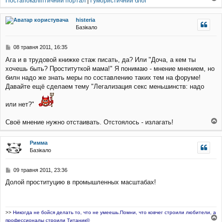
Постапокаліптичний портал
|
Гумористичний блог
л
о
е
г
н
histeria
о
н
Базікало
р
я
и
П
08 травня 2011, 16:35
о
Ага и в трудовой книжке стаж писать, да? Или "Доча, а кем ты
в
хочешь быть? Проституткой мама!" Я понимаю - мнение мнением, но
і
д
билн надо же знать меры по составлению таких тем на форуме!
о
Давайте ещё сделаем тему "Легализация секс меньшинств: надо
м
л
или нет?"
е
н
н
Своё мнение нужно отстаивать. Отстоялось - излагать!
о
я
г
Римма
о
Базікало
р
и
П
09 травня 2011, 23:36
о
Долой проституцию в промышленных масштабах!
в
і
д
о
>>
Никогда не бойся делать то, что не умеешь.Помни, что ковчег строили любители, а
м
профессионалы строили Титаник©
л