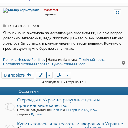
о
е
г
н
MasteroN
о
н
Керівник
р
я
и
П
17 травня 2011, 13:09
о
Я конечно не выступаю за легализацию проституции, но сам вопрос
в
довольно интересный, ведь проституция - это очень большой бизнес.
і
д
Хотелось бы услышать мнение людей по этому вопросу. Конечно с
о
проституцией нужно бороться, я считаю.
м
л
Правила Форуму Донбасу
| Наша медіа-група:
Технічний портал
|
е
Постапокаліптичний портал
|
Гумористичний блог
н
о
н
г
я
Відповісти
о
р
4 повідомлень • Сторінка
1
з
1
и
Схожі теми
Стероиды в Украине: разумные цены и
оригинальное качество
Останнє повідомлення
Полина
«
17 серпня 2025, 19:47
Додано в
Купляю
Купить товары для красоты и здоровья в Украине