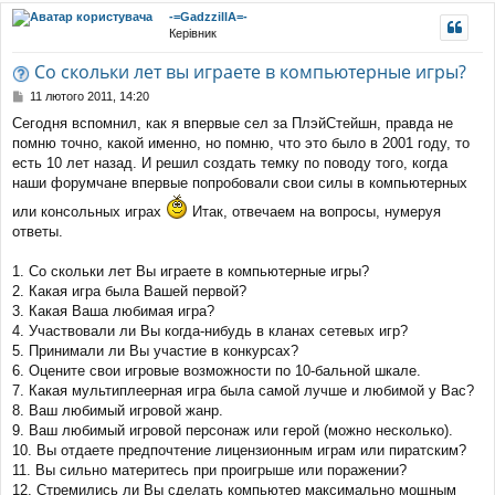
уп
-=GadzzillA=-
Керівник
Со скольки лет вы играете в компьютерные игры?
П
11 лютого 2011, 14:20
о
Сегодня вспомнил, как я впервые сел за ПлэйСтейшн, правда не
в
помню точно, какой именно, но помню, что это было в 2001 году, то
і
д
есть 10 лет назад. И решил создать темку по поводу того, когда
о
наши форумчане впервые попробовали свои силы в компьютерных
м
или консольных играх
Итак, отвечаем на вопросы, нумеруя
л
е
ответы.
н
н
1. Со скольки лет Вы играете в компьютерные игры?
я
2. Какая игра была Вашей первой?
3. Какая Ваша любимая игра?
4. Участвовали ли Вы когда-нибудь в кланах сетевых игр?
5. Принимали ли Вы участие в конкурсах?
6. Оцените свои игровые возможности по 10-бальной шкале.
7. Какая мультиплеерная игра была самой лучше и любимой у Вас?
8. Ваш любимый игровой жанр.
9. Ваш любимый игровой персонаж или герой (можно несколько).
10. Вы отдаете предпочтение лицензионным играм или пиратским?
11. Вы сильно материтесь при проигрыше или поражении?
12. Стремились ли Вы сделать компьютер максимально мощным