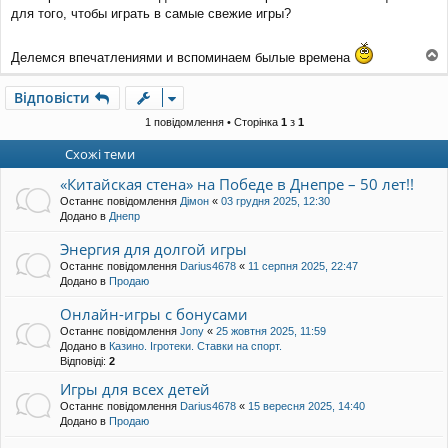
для того, чтобы играть в самые свежие игры?
Делемся впечатлениями и вспоминаем былые времена
о
г
Відповісти
о
р
1 повідомлення • Сторінка
1
з
1
и
Схожі теми
«Китайская стена» на Победе в Днепре – 50 лет!!
Останнє повідомлення
Дімон
«
03 грудня 2025, 12:30
Додано в
Днепр
Энергия для долгой игры
Останнє повідомлення
Darius4678
«
11 серпня 2025, 22:47
Додано в
Продаю
Онлайн-игры с бонусами
Останнє повідомлення
Jony
«
25 жовтня 2025, 11:59
Додано в
Казино. Ігротеки. Ставки на спорт.
Відповіді:
2
Игры для всех детей
Останнє повідомлення
Darius4678
«
15 вересня 2025, 14:40
Додано в
Продаю