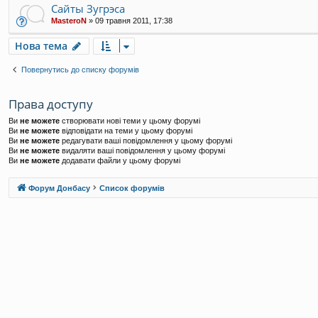
Сайты Зугрэса
MasteroN
»
09 травня 2011, 17:38
Нова тема
Повернутись до списку форумів
Права доступу
Ви
не можете
створювати нові теми у цьому форумі
Ви
не можете
відповідати на теми у цьому форумі
Ви
не можете
редагувати ваші повідомлення у цьому форумі
Ви
не можете
видаляти ваші повідомлення у цьому форумі
Ви
не можете
додавати файли у цьому форумі
Форум Донбасу
Список форумів