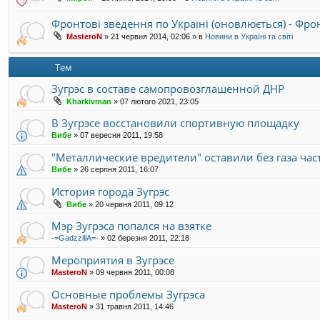
Фронтові зведення по Україні (оновлюється) - Фр
MasteroN
»
21 червня 2014, 02:06
» в
Новини в Україні та світі
Тем
Зугрэс в составе самопровозглашенной ДНР
Kharkivman
»
07 лютого 2021, 23:05
В Зугрэсе восстановили спортивную площадку
Вибе
»
07 вересня 2011, 19:58
"Металлические вредители" оставили без газа част
Вибе
»
26 серпня 2011, 16:07
История города Зугрэс
Вибе
»
20 червня 2011, 09:12
Мэр Зугрэса попался на взятке
-=GadzzillA=-
»
02 березня 2011, 22:18
Мероприятия в Зугрэсе
MasteroN
»
09 червня 2011, 00:08
Основные проблемы Зугрэса
MasteroN
»
31 травня 2011, 14:46