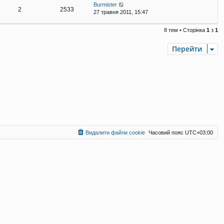
Burmister
2
2533
27 травня 2011, 15:47
8 тем • Сторінка
1
з
1
Перейти
Видалити файли cookie
Часовий пояс
UTC+03:00