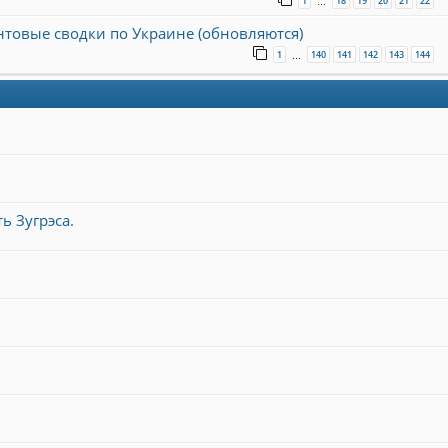
1
18
19
20
21
22
…
онтовые сводки по Украине (обновляются)
1
140
141
142
143
144
…
ь Зугрэса.