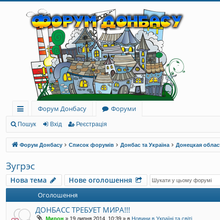
Форум Донбасу
Форуми
ви
Пошук
Вхід
Реєстрація
дк
Форум Донбасу
Список форумів
Донбас та Україна
Донецкая облас
и
Зугрэс
й
Нова тема
Нове оголошення
до
Оголошення
ст
ДОНБАСС ТРЕБУЕТ МИРА!!!
уп
Мирон
»
19 липня 2014, 10:39
» в
Новини в Україні та світі