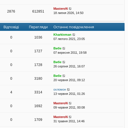
MasteroN
2876
612851
18 липня 2026, 14:50
Відповіді
Перегляди
Останнє повідомлення
Kharkivman
0
1036
07 лютого 2021, 23:05
Вибе
0
1727
07 вересня 2011, 19:58
Вибе
0
1728
26 серпня 2011, 16:07
Вибе
0
3180
20 червня 2011, 09:12
охломон
4
3314
13 червня 2011, 01:26
MasteroN
0
1692
09 червня 2011, 00:08
MasteroN
0
1709
31 травня 2011, 14:46