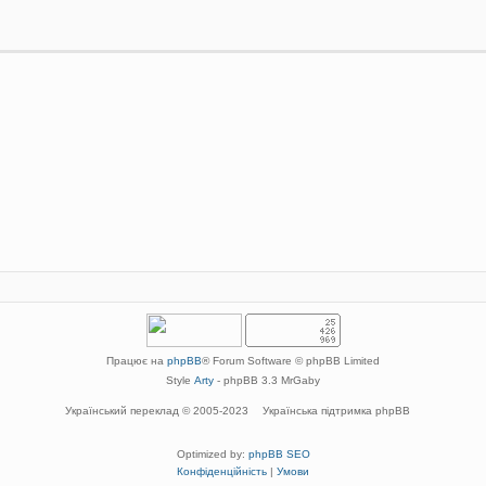
Працює на
phpBB
® Forum Software © phpBB Limited
Style
Arty
- phpBB 3.3 MrGaby
Український переклад © 2005-2023
Українська підтримка phpBB
Optimized by:
phpBB SEO
Конфіденційність
|
Умови