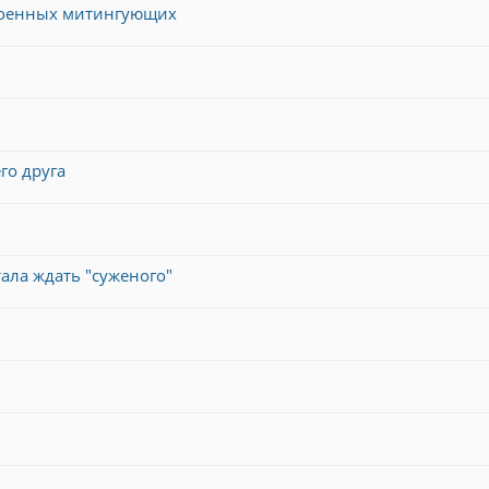
троенных митингующих
го друга
тала ждать "суженого"