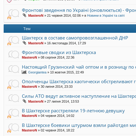
Фронтові зведення по Україні (оновлюється) - Фр
MasteroN
»
21 червня 2014, 02:06
» в
Новини в Україні та світі
Тем
Шахтерск в составе самопровозглашенной ДНР
MasteroN
»
16 листопада 2014, 17:29
Фронтовые сводки из Шахтерска
MasteroN
»
08 серпня 2014, 22:36
Настоящий Грузинский чай оптом и в розницу по
Georgiantea
»
10 жовтня 2015, 22:49
Ополченцы Шахтерска хаотически обстреливают г
MasteroN
»
30 липня 2014, 23:33
Силы АТО ведут активное наступление на Шахтер
MasteroN
»
27 липня 2014, 13:53
В Шахтерске расстреляли 19-летнюю девушку
MasteroN
»
04 червня 2014, 14:02
В Шахтерске боевики штурмом взяли райотдел м
MasteroN
»
02 червня 2014, 18:22