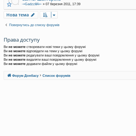
-=GadzzillA=-
»
07 березня 2011, 17:39
Нова тема
Повернутись до списку форумів
Права доступу
Ви
не можете
створювати нові теми у цьому форумі
Ви
не можете
відповідати на теми у цьому форумі
Ви
не можете
редагувати ваші повідомлення у цьому форумі
Ви
не можете
видаляти ваші повідомлення у цьому форумі
Ви
не можете
додавати файли у цьому форумі
Форум Донбасу
Список форумів