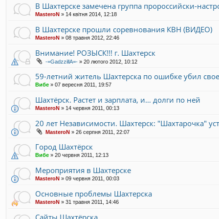
В Шахтерске замечена группа пророссийски-нас
MasteroN
»
14 квітня 2014, 12:18
В Шахтерске прошли соревнования КВН (ВИДЕО)
MasteroN
»
08 травня 2012, 22:46
Внимание! РОЗЫСК!!! г. Шахтерск
-=GadzzillA=-
»
20 лютого 2012, 10:12
59-летний житель Шахтерска по ошибке убил свое
Вибе
»
07 вересня 2011, 19:57
Шахтёрск. Растет и зарплата, и… долги по ней
MasteroN
»
14 червня 2011, 00:13
20 лет Независимости. Шахтерск: "Шахтарочка" ус
MasteroN
»
26 серпня 2011, 22:07
Город Шахтёрск
Вибе
»
20 червня 2011, 12:13
Мероприятия в Шахтерске
MasteroN
»
09 червня 2011, 00:03
Основные проблемы Шахтерска
MasteroN
»
31 травня 2011, 14:46
Сайты Шахтёрска