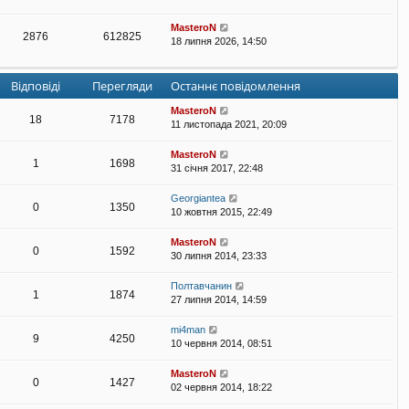
MasteroN
2876
612825
18 липня 2026, 14:50
Відповіді
Перегляди
Останнє повідомлення
MasteroN
18
7178
11 листопада 2021, 20:09
MasteroN
1
1698
31 січня 2017, 22:48
Georgiantea
0
1350
10 жовтня 2015, 22:49
MasteroN
0
1592
30 липня 2014, 23:33
Полтавчанин
1
1874
27 липня 2014, 14:59
mi4man
9
4250
10 червня 2014, 08:51
MasteroN
0
1427
02 червня 2014, 18:22