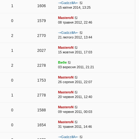
-=GadzzillA=-
1
1606
15 квітня 2014, 13:25
MasteroN
0
1579
08 травня 2012, 22:46
-=GadzzillA=-
2
2770
21 лютого 2012, 13:44
MasteroN
1
2027
15 жовтня 2011, 17:03
Вибе
2
2278
03 вересня 2011, 21:21
MasteroN
0
1753
26 серпня 2011, 22:07
MasteroN
1
2778
20 червня 2011, 12:40
MasteroN
0
1588
09 червня 2011, 00:03
MasteroN
0
1654
31 травня 2011, 14:46
-=GadzzillA=-