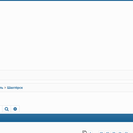
ть
Шахтёрск
Пошук
Розширений пошук