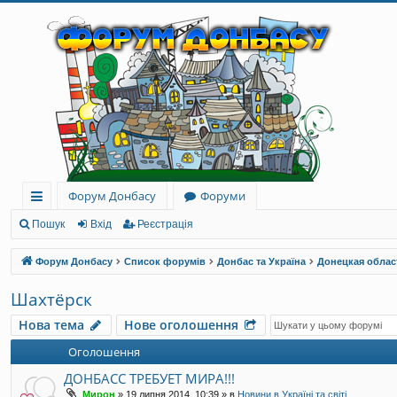
Форум Донбасу
Форуми
ви
Пошук
Вхід
Реєстрація
дк
Форум Донбасу
Список форумів
Донбас та Україна
Донецкая облас
и
Шахтёрск
й
Нова тема
Нове оголошення
до
Оголошення
ст
ДОНБАСС ТРЕБУЕТ МИРА!!!
уп
Мирон
»
19 липня 2014, 10:39
» в
Новини в Україні та світі