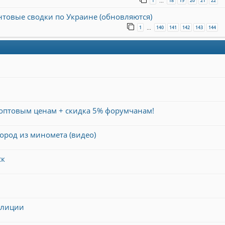
1
18
19
20
21
22
…
онтовые сводки по Украине (обновляются)
1
140
141
142
143
144
…
 оптовым ценам + скидка 5% форумчанам!
ород из миномета (видео)
ск
илиции