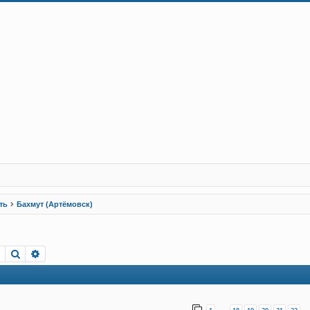
ть
Бахмут (Артёмовск)
Пошук
Розширений пошук