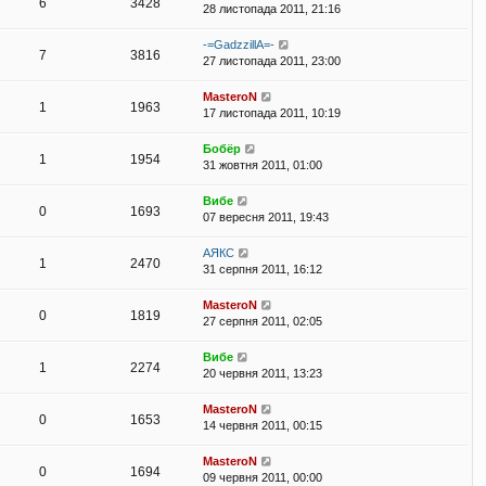
6
3428
28 листопада 2011, 21:16
-=GadzzillA=-
7
3816
27 листопада 2011, 23:00
MasteroN
1
1963
17 листопада 2011, 10:19
Бобёр
1
1954
31 жовтня 2011, 01:00
Вибе
0
1693
07 вересня 2011, 19:43
АЯКС
1
2470
31 серпня 2011, 16:12
MasteroN
0
1819
27 серпня 2011, 02:05
Вибе
1
2274
20 червня 2011, 13:23
MasteroN
0
1653
14 червня 2011, 00:15
MasteroN
0
1694
09 червня 2011, 00:00