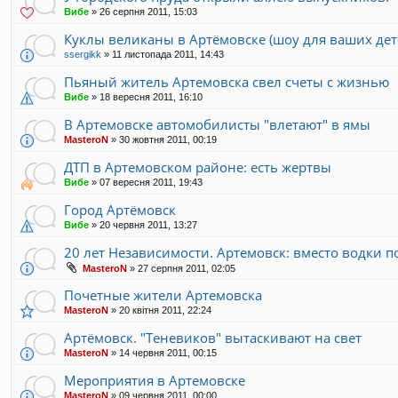
Вибе
»
26 серпня 2011, 15:03
Куклы великаны в Артёмовске (шоу для ваших дет
ssergikk
»
11 листопада 2011, 14:43
Пьяный житель Артемовска свел счеты с жизнью
Вибе
»
18 вересня 2011, 16:10
В Артемовске автомобилисты "влетают" в ямы
MasteroN
»
30 жовтня 2011, 00:19
ДТП в Артемовском районе: есть жертвы
Вибе
»
07 вересня 2011, 19:43
Город Артёмовск
Вибе
»
20 червня 2011, 13:27
20 лет Независимости. Артемовск: вместо водки 
MasteroN
»
27 серпня 2011, 02:05
Почетные жители Артемовска
MasteroN
»
20 квітня 2011, 22:24
Артёмовск. "Теневиков" вытаскивают на свет
MasteroN
»
14 червня 2011, 00:15
Мероприятия в Артемовске
MasteroN
»
09 червня 2011, 00:00