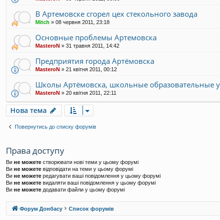
В Артемовске сгорел цех стекольного завода
Mitch
»
08 червня 2011, 23:18
Основные проблемы Артемовска
MasteroN
»
31 травня 2011, 14:42
Предприятия города Артёмовска
MasteroN
»
21 квітня 2011, 00:12
Школы Артёмовска, школьные образовательные 
MasteroN
»
20 квітня 2011, 22:11
Нова тема
Повернутись до списку форумів
Права доступу
Ви
не можете
створювати нові теми у цьому форумі
Ви
не можете
відповідати на теми у цьому форумі
Ви
не можете
редагувати ваші повідомлення у цьому форумі
Ви
не можете
видаляти ваші повідомлення у цьому форумі
Ви
не можете
додавати файли у цьому форумі
Форум Донбасу
Список форумів