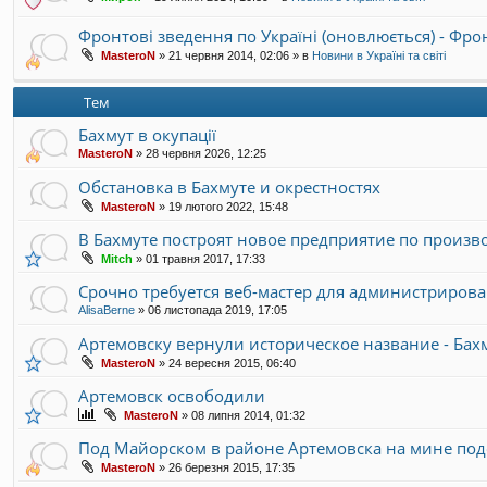
Фронтові зведення по Україні (оновлюється) - Фр
MasteroN
»
21 червня 2014, 02:06
» в
Новини в Україні та світі
Тем
Бахмут в окупації
MasteroN
»
28 червня 2026, 12:25
Обстановка в Бахмуте и окрестностях
MasteroN
»
19 лютого 2022, 15:48
В Бахмуте построят новое предприятие по произв
Mitch
»
01 травня 2017, 17:33
Срочно требуется веб-мастер для администрирова
AlisaBerne
»
06 листопада 2019, 17:05
Артемовску вернули историческое название - Бах
MasteroN
»
24 вересня 2015, 06:40
Артемовск освободили
MasteroN
»
08 липня 2014, 01:32
Под Майорском в районе Артемовска на мине под
MasteroN
»
26 березня 2015, 17:35