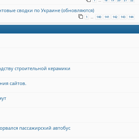
1
18
19
20
21
22
…
онтовые сводки по Украине (обновляются)
1
140
141
142
143
144
…
одству строительной керамики
ния сайтов.
мут
орвался пассажирский автобус