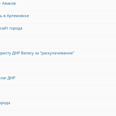
- Аваков
ь в Артемовске
 сайт города
ристу ДНР Велесу за "раскулачивание"
флаг ДНР
орода