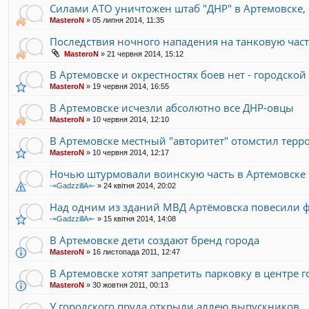
Силами АТО уничтожен штаб "ДНР" в Артемовске, 
MasteroN
»
05 липня 2014, 11:35
Последствия ночного нападения на танковую част
MasteroN
»
21 червня 2014, 15:12
В Артемовске и окрестностях боев нет - городской
MasteroN
»
19 червня 2014, 16:55
В Артемовске исчезли абсолютно все ДНР-овцы
MasteroN
»
10 червня 2014, 12:10
В Артемовске местный "авторитет" отомстил терро
MasteroN
»
10 червня 2014, 12:17
Ночью штурмовали воинскую часть в Артемовске
-=GadzzillA=-
»
24 квітня 2014, 20:02
Над одним из зданий МВД Артёмовска повесили 
-=GadzzillA=-
»
15 квітня 2014, 14:08
В Артемовске дети создают бренд города
MasteroN
»
16 листопада 2011, 12:47
В Артемовске хотят запретить парковку в центре г
MasteroN
»
30 жовтня 2011, 00:13
У городского пруда открыли аллею выпускников.