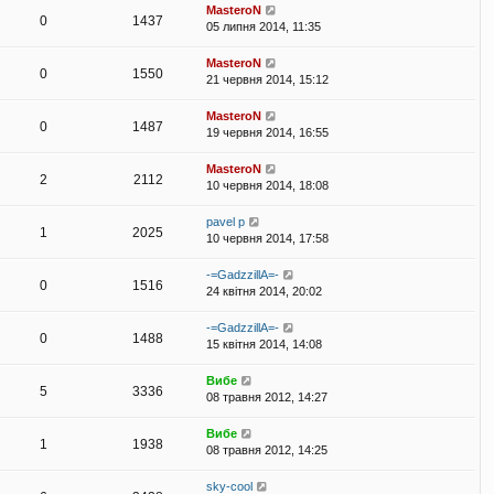
MasteroN
0
1437
05 липня 2014, 11:35
MasteroN
0
1550
21 червня 2014, 15:12
MasteroN
0
1487
19 червня 2014, 16:55
MasteroN
2
2112
10 червня 2014, 18:08
pavel p
1
2025
10 червня 2014, 17:58
-=GadzzillA=-
0
1516
24 квітня 2014, 20:02
-=GadzzillA=-
0
1488
15 квітня 2014, 14:08
Вибе
5
3336
08 травня 2012, 14:27
Вибе
1
1938
08 травня 2012, 14:25
sky-cool