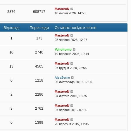
MasteroN
2876
608717
18 липня 2026, 14:50
Відповіді
Перегляди
Останнє повідомлення
MasteroN
1
173
28 червня 2026, 12:27
Yohohomo
10
2740
19 вересня 2025, 19:44
MasteroN
13
4565
07 грудня 2020, 22:56
AlisaBerne
0
1218
06 листопада 2019, 17:05
MasteroN
2
2286
04 лютого 2016, 13:25
MasteroN
3
2762
07 червня 2015, 07:35
MasteroN
0
1399
26 березня 2015, 17:35