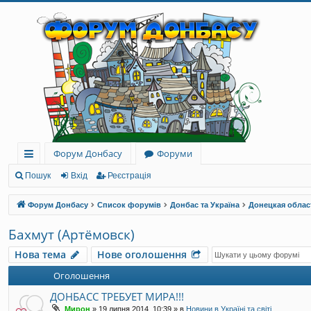
Форум Донбасу
Форуми
ви
Пошук
Вхід
Реєстрація
дк
Форум Донбасу
Список форумів
Донбас та Україна
Донецкая облас
и
Бахмут (Артёмовск)
й
Нова тема
Нове оголошення
до
Оголошення
ст
ДОНБАСС ТРЕБУЕТ МИРА!!!
уп
Мирон
»
19 липня 2014, 10:39
» в
Новини в Україні та світі