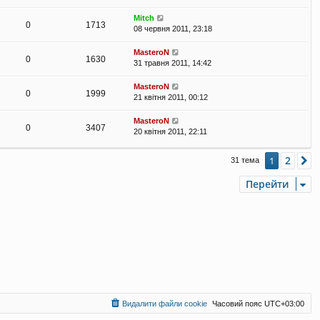
Mitch
0
1713
08 червня 2011, 23:18
MasteroN
0
1630
31 травня 2011, 14:42
MasteroN
0
1999
21 квітня 2011, 00:12
MasteroN
0
3407
20 квітня 2011, 22:11
2
1
Д
31 тема
Перейти
Видалити файли cookie
Часовий пояс
UTC+03:00