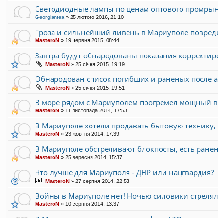
Светодиодные лампы по ценам оптового промрынка
Georgiantea
»
25 лютого 2016, 21:10
Гроза и сильнейший ливень в Мариуполе повре
MasteroN
»
19 червня 2015, 08:44
Завтра будут обнародованы показания корректир
MasteroN
»
25 січня 2015, 19:19
Обнародован список погибших и раненых после а
MasteroN
»
25 січня 2015, 19:51
В море рядом с Мариуполем прогремел мощный 
MasteroN
»
11 листопада 2014, 17:53
В Мариуполе хотели продавать бытовую технику,
MasteroN
»
23 жовтня 2014, 17:39
В Мариуполе обстреливают блокпосты, есть ране
MasteroN
»
25 вересня 2014, 15:37
Что лучше для Мариуполя - ДНР или нацгвардия?
MasteroN
»
27 серпня 2014, 22:53
Войны в Мариуполе нет! Ночью силовики стреля
MasteroN
»
10 серпня 2014, 13:37