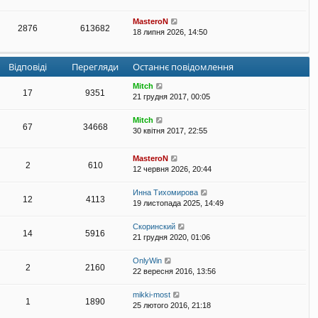
MasteroN
2876
613682
18 липня 2026, 14:50
Відповіді
Перегляди
Останнє повідомлення
Mitch
17
9351
21 грудня 2017, 00:05
Mitch
67
34668
30 квітня 2017, 22:55
MasteroN
2
610
12 червня 2026, 20:44
Инна Тихомирова
12
4113
19 листопада 2025, 14:49
Скоринский
14
5916
21 грудня 2020, 01:06
OnlyWin
2
2160
22 вересня 2016, 13:56
mikki-most
1
1890
25 лютого 2016, 21:18