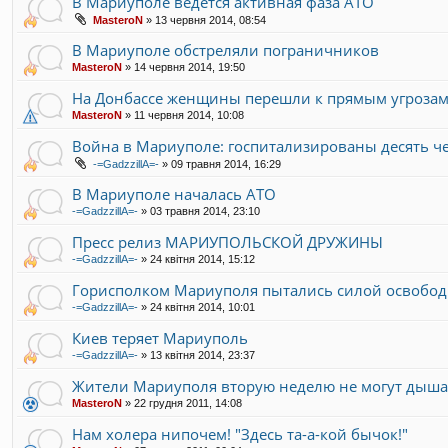
В Мариуполе ведется активная фаза АТО
MasteroN
»
13 червня 2014, 08:54
В Мариуполе обстреляли пограничников
MasteroN
»
14 червня 2014, 19:50
На Донбассе женщины перешли к прямым угрозам
MasteroN
»
11 червня 2014, 10:08
Война в Мариуполе: госпитализированы десять че
-=GadzzillA=-
»
09 травня 2014, 16:29
В Мариуполе началась АТО
-=GadzzillA=-
»
03 травня 2014, 23:10
Пресс релиз МАРИУПОЛЬСКОЙ ДРУЖИНЫ
-=GadzzillA=-
»
24 квітня 2014, 15:12
Горисполком Мариуполя пытались силой освободи
-=GadzzillA=-
»
24 квітня 2014, 10:01
Киев теряет Мариуполь
-=GadzzillA=-
»
13 квітня 2014, 23:37
Жители Мариуполя вторую неделю не могут дыша
MasteroN
»
22 грудня 2011, 14:08
Нам холера нипочем! "Здесь та-а-кой бычок!"