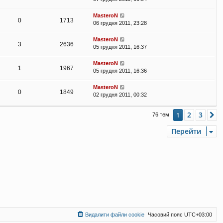
MasteroN
0
1713
06 грудня 2011, 23:28
MasteroN
3
2636
05 грудня 2011, 16:37
MasteroN
1
1967
05 грудня 2011, 16:36
MasteroN
0
1849
02 грудня 2011, 00:32
2
3
1
Д
76 тем
Перейти
Видалити файли cookie
Часовий пояс
UTC+03:00