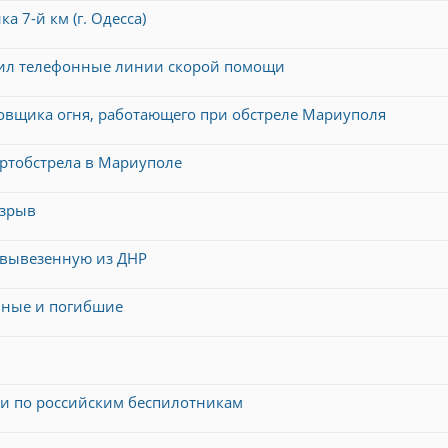
 7-й км (г. Одесса)
дил телефонные линии скорой помощи
овщика огня, работающего при обстреле Мариуполя
ртобстрела в Мариуполе
взрыв
 вывезенную из ДНР
нные и погибшие
ли по российским беспилотникам