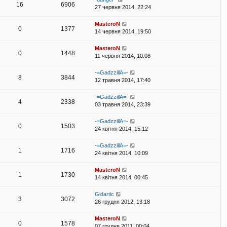
16
6906
27 червня 2014, 22:24
MasteroN
0
1377
14 червня 2014, 19:50
MasteroN
0
1448
11 червня 2014, 10:08
-=GadzzillA=-
8
3844
12 травня 2014, 17:40
-=GadzzillA=-
4
2338
03 травня 2014, 23:39
-=GadzzillA=-
0
1503
24 квітня 2014, 15:12
-=GadzzillA=-
1
1716
24 квітня 2014, 10:09
MasteroN
1
1730
14 квітня 2014, 00:45
Gidartic
3
3072
26 грудня 2012, 13:18
MasteroN
0
1578
07 грудня 2011, 00:04