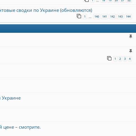
1
18
19
20
21
22
…
онтовые сводки по Украине (обновляются)
1
140
141
142
143
144
…
1
2
3
4
м Украине
 цене – смотрите.