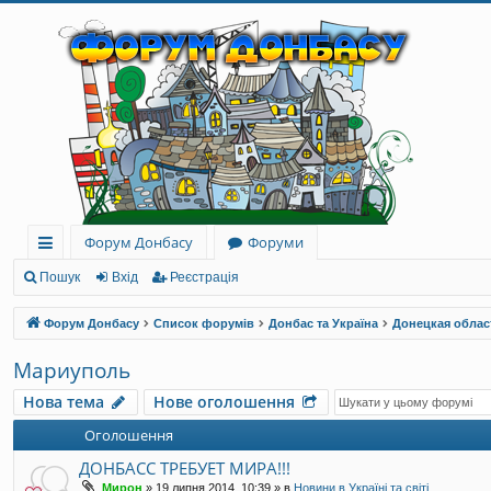
Форум Донбасу
Форуми
ви
Пошук
Вхід
Реєстрація
дк
Форум Донбасу
Список форумів
Донбас та Україна
Донецкая облас
и
Мариуполь
й
Нова тема
Нове оголошення
до
Оголошення
ст
ДОНБАСС ТРЕБУЕТ МИРА!!!
уп
Мирон
»
19 липня 2014, 10:39
» в
Новини в Україні та світі