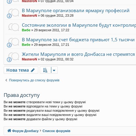
MasteroN
»
07 грудня 2011, 00:04
В Мариуполе организовали ярмарку профессий
MasteroN
»
06 грудня 2011, 23:28
Состояние экологии в Мариуполе будут контроли
Вибе
»
29 вересня 2011, 17:22
В Мариуполе за счет бюджета привьют 1,5 тысячи
Вибе
»
29 вересня 2011, 17:21
Жители Мариуполя и всего Донбасса не стремятся
MasteroN
»
02 грудня 2011, 00:32
Нова тема
Повернутись до списку форумів
Права доступу
Ви
не можете
створювати нові теми у цьому форумі
Ви
не можете
відповідати на теми у цьому форумі
Ви
не можете
редагувати ваші повідомлення у цьому форумі
Ви
не можете
видаляти ваші повідомлення у цьому форумі
Ви
не можете
додавати файли у цьому форумі
Форум Донбасу
Список форумів