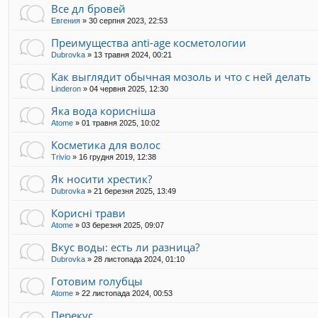
Все дл бровей
Евгения
»
30 серпня 2023, 22:53
Преимущества anti-age косметологии
Dubrovka
»
13 травня 2024, 00:21
Как выглядит обычная мозоль и что с ней делать
Linderon
»
04 червня 2025, 12:30
Яка вода корисніша
Atome
»
01 травня 2025, 10:02
Косметика для волос
Trivio
»
16 грудня 2019, 12:38
Як носити хрестик?
Dubrovka
»
21 березня 2025, 13:49
Корисні трави
Atome
»
03 березня 2025, 09:07
Вкус воды: есть ли разница?
Dubrovka
»
28 листопада 2024, 01:10
Готовим голубцы
Atome
»
22 листопада 2024, 00:53
Перекус