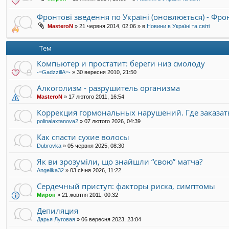
Фронтові зведення по Україні (оновлюється) - Фр
MasteroN
»
21 червня 2014, 02:06
» в
Новини в Україні та світі
Тем
Компьютер и простатит: береги низ смолоду
-=GadzzillA=-
»
30 вересня 2010, 21:50
Алкоголизм - разрушитель организма
MasteroN
»
17 лютого 2011, 16:54
Коррекция гормональных нарушений. Где заказать
polinalaxtanova2
»
07 лютого 2026, 04:39
Как спасти сухие волосы
Dubrovka
»
05 червня 2025, 08:30
Як ви зрозуміли, що знайшли “свою” матча?
Angelika32
»
03 січня 2026, 11:22
Сердечный приступ: факторы риска, симптомы
Мирон
»
21 жовтня 2011, 00:32
Депиляция
Дарья Луговая
»
06 вересня 2023, 23:04