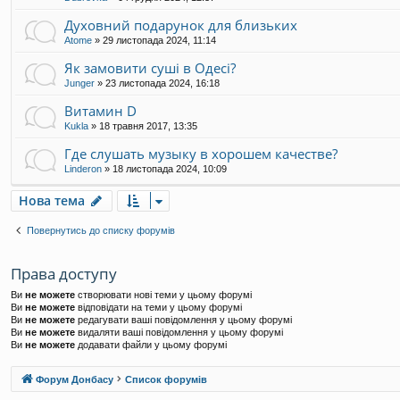
Духовний подарунок для близьких
Atome
»
29 листопада 2024, 11:14
Як замовити суші в Одесі?
Junger
»
23 листопада 2024, 16:18
Витамин D
Kukla
»
18 травня 2017, 13:35
Где слушать музыку в хорошем качестве?
Linderon
»
18 листопада 2024, 10:09
Нова тема
Повернутись до списку форумів
Права доступу
Ви
не можете
створювати нові теми у цьому форумі
Ви
не можете
відповідати на теми у цьому форумі
Ви
не можете
редагувати ваші повідомлення у цьому форумі
Ви
не можете
видаляти ваші повідомлення у цьому форумі
Ви
не можете
додавати файли у цьому форумі
Форум Донбасу
Список форумів