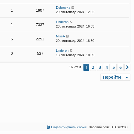
Dubrovka
1
1907
29 листопада 2024, 12:02
Linderon
1
7337
23 листопада 2024, 16:33
MissA
6
2251
20 листопада 2024, 18:30
Linderon
0
527
18 листопада 2024, 10:09
2
3
4
5
6
1
Д
166 тем
Перейти
Видалити файли cookie
Часовий пояс
UTC+03:00