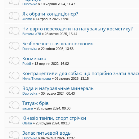
Dubrovka
»
10 червня 2024, 11:47
Як обрати кондиціонер?
Atome
»
14 травня 2025, 09:01
Чи варто переходити на натуральну косметику?
Виталина78
»
28 квітня 2025, 15:44
Безболезненная колоноскопия
Dubrovka
»
22 квітня 2025, 13:56
Косметика
Puddi
»
13 серпня 2022, 16:02
Контрацептиви для собак: що потрібно знати вла
Инна Тихомирова
»
09 лютого 2025, 13:15
Вода и натуральные минералы
Dubrovka
»
30 грудня 2024, 00:43
Татуаж брів
saxara
»
28 грудня 2024, 00:06
Кінезіо тейпи, спорт стрічки
Olejka
»
23 грудня 2024, 09:13
Запас питьевой воды
Dubrovka
»
04 грудня 2024, 12:37