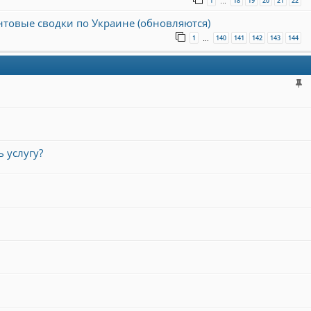
1
18
19
20
21
22
…
онтовые сводки по Украине (обновляются)
1
140
141
142
143
144
…
 услугу?