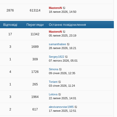
MasteroN
2876
613114
18 липня 2026, 14:50
Відповіді
Перегляди
Останнє повідомлення
MasteroN
17
11342
05 липня 2025, 23:19
samanthabee
3
1689
28 липня 2026, 16:21
Sergey1822
1
309
07 лютого 2026, 05:01
Simona
4
1726
09 січня 2026, 12:35
Toriant
1
265
03 січня 2026, 11:24
Letova
3
1964
22 липня 2025, 14:01
alexivanovstar1985
2
617
17 липня 2025, 12:51