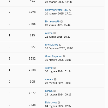
2
491
23 травня 2025, 13:08
alexivanovstar1985
2
4729
20 травня 2025, 17:01
Виталина78
0
3406
28 квітня 2025, 15:44
Atome
1
215
22 квітня 2025, 15:27
hryniuk402
9
1827
16 березня 2025, 18:08
Леон Тарасов
2
3932
10 лютого 2025, 19:11
Atome
1
2938
30 грудня 2024, 01:34
saxara
0
305
28 грудня 2024, 00:06
Olejka
0
2677
23 грудня 2024, 09:13
Dubrovka
0
3338
04 грудня 2024, 12:37