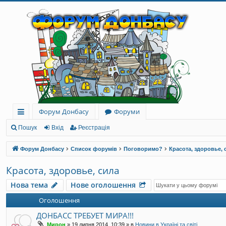
Форум Донбасу
Форуми
ви
Пошук
Вхід
Реєстрація
дк
Форум Донбасу
Список форумів
Поговоримо?
Красота, здоровье, 
и
Красота, здоровье, сила
й
Нова тема
Нове оголошення
до
Оголошення
ст
ДОНБАСС ТРЕБУЕТ МИРА!!!
уп
Мирон
»
19 липня 2014, 10:39
» в
Новини в Україні та світі