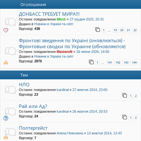
уп
Оголошення
ДОНБАСС ТРЕБУЕТ МИРА!!!
Останнє повідомлення
Mitch
«
27 грудня 2025, 20:31
Додано в
Новини в Україні та світі
Відповіді:
438
1
19
20
21
22
…
Фронтові зведення по Україні (оновлюється) -
Фронтовые сводки по Украине (обновляются)
Останнє повідомлення
MasteroN
«
18 липня 2026, 14:50
Додано в
Новини в Україні та світі
Відповіді:
2876
1
141
142
143
144
…
Тем
НЛО
Останнє повідомлення
kardinal
«
27 жовтня 2014, 23:00
Відповіді:
23
1
2
Рай или Ад?
Останнє повідомлення
kardinal
«
26 жовтня 2014, 20:53
Відповіді:
24
1
2
Полтергейст
Останнє повідомлення
Алена Неволина
«
13 жовтня 2014, 12:43
Відповіді:
7