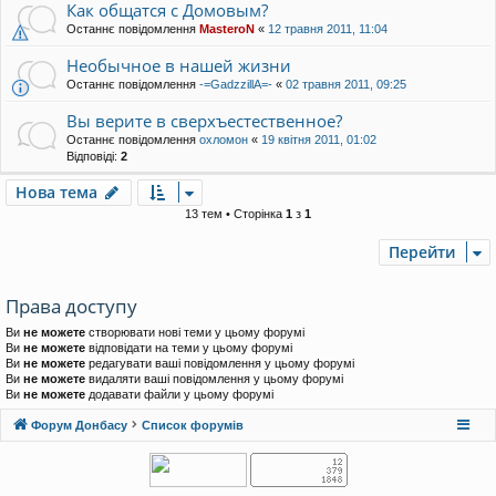
Как общатся с Домовым?
Останнє повідомлення
MasteroN
«
12 травня 2011, 11:04
Необычное в нашей жизни
Останнє повідомлення
-=GadzzillA=-
«
02 травня 2011, 09:25
Вы верите в сверхъестественное?
Останнє повідомлення
охломон
«
19 квітня 2011, 01:02
Відповіді:
2
Нова тема
13 тем • Сторінка
1
з
1
Перейти
Права доступу
Ви
не можете
створювати нові теми у цьому форумі
Ви
не можете
відповідати на теми у цьому форумі
Ви
не можете
редагувати ваші повідомлення у цьому форумі
Ви
не можете
видаляти ваші повідомлення у цьому форумі
Ви
не можете
додавати файли у цьому форумі
Форум Донбасу
Список форумів