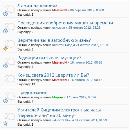
Линии на ладонях
Останнє повідомлення
MasteroN
«
06 березня 2012, 00:00
Відповіді:
2
Последствия изобретения машины времени
Останнє повідомлення
охломон
«
28 лютого 2012, 23:23
Відповіді:
9
Верите ли вы в загробную жизнь?
Останнє повідомлення
Капитан Блад
«
21 лютого 2012, 10:10
Відповіді:
8
Радиация вызывает мутации?
Останнє повідомлення
MasteroN
«
16 лютого 2012, 00:26
Відповіді:
2
Конец света 2012...верите ли Вы?
Останнє повідомлення
MasteroN
«
16 лютого 2012, 00:12
Відповіді:
13
Предсказания
Останнє повідомлення
Мирон
«
17 січня 2012, 00:14
Відповіді:
4
У жителей Сицилии электронные часы
"перескочили" на 20 минут
Останнє повідомлення
-=GadzzillA=-
«
14 серпня 2011, 01:59
Відповіді:
2