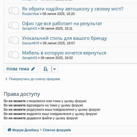
Як обрати надійну автошколу у своєму місті?
RuslanYeat
»
08 липня 2025, 18:20
Офис где всё работает на результат
SeraphXS
»
08 липня 2025, 18:11
Унікальний стиль для вашого бренду
Darius4678
»
08 липня 2025, 18:07
Мебель в которую хочется вернуться
SeraphXS
»
08 липня 2025, 18:02
Нова тема
Повернутись до списку форумів
Права доступу
Ви
не можете
створювати нові теми у цьому форумі
Ви
не можете
відповідати на теми у цьому форумі
Ви
не можете
редагувати ваші повідомлення у цьому форумі
Ви
не можете
видаляти ваші повідомлення у цьому форумі
Ви
не можете
додавати файли у цьому форумі
Форум Донбасу
Список форумів