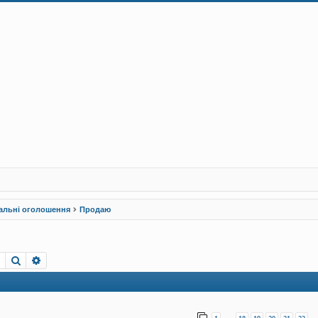
альні оголошення
Продаю
Пошук
Розширений пошук