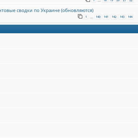
1
18
19
20
21
22
…
онтовые сводки по Украине (обновляются)
1
140
141
142
143
144
…