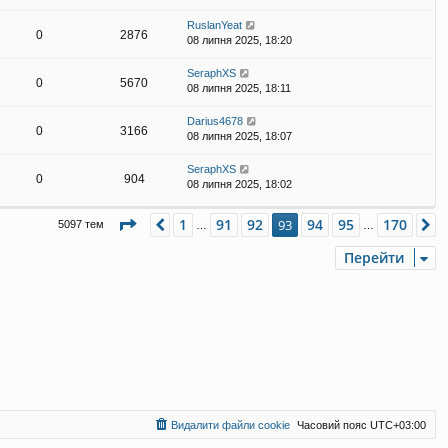
RuslanYeat
0
2876
08 липня 2025, 18:20
SeraphXS
0
5670
08 липня 2025, 18:11
Darius4678
0
3166
08 липня 2025, 18:07
SeraphXS
0
904
08 липня 2025, 18:02
Сторінка
93
з
170
1
91
92
94
95
170
Поперед.
93
Д
5097 тем
…
…
Перейти
Видалити файли cookie
Часовий пояс
UTC+03:00