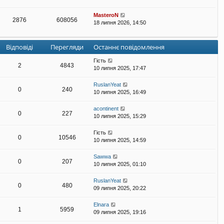
MasteroN
2876
608056
18 липня 2026, 14:50
Відповіді
Перегляди
Останнє повідомлення
Гість
2
4843
10 липня 2025, 17:47
RuslanYeat
0
240
10 липня 2025, 16:49
acontinent
0
227
10 липня 2025, 15:29
Гість
0
10546
10 липня 2025, 14:59
Sawwa
0
207
10 липня 2025, 01:10
RuslanYeat
0
480
09 липня 2025, 20:22
Elnara
1
5959
09 липня 2025, 19:16