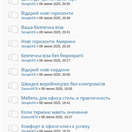
SeraphXS
»
08 липня 2025, 20:55
Відкрий нові горизонти
SeraphXS
»
08 липня 2025, 20:48
Ваша безпечна віза
SeraphXS
»
08 липня 2025, 20:41
Нові горизонти Америки
SeraphXS
»
08 липня 2025, 20:29
Безпечна віза без бюрократії
SeraphXS
»
08 липня 2025, 20:17
Відкрий нові кордони
SeraphXS
»
08 липня 2025, 20:00
Швидке виробництво без компромісів
Darius4678
»
08 липня 2025, 19:05
Мебель для офиса стиль и практичность
SeraphXS
»
08 липня 2025, 18:41
Коли терміни мають значення
Darius4678
»
08 липня 2025, 18:27
Комфорт в офисе ключ к успеху
SeraphXS
»
08 липня 2025, 18:25