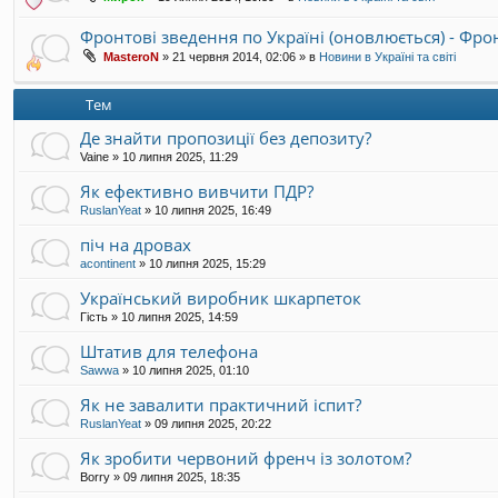
Фронтові зведення по Україні (оновлюється) - Фр
MasteroN
»
21 червня 2014, 02:06
» в
Новини в Україні та світі
Тем
Де знайти пропозиції без депозиту?
Vaine
»
10 липня 2025, 11:29
Як ефективно вивчити ПДР?
RuslanYeat
»
10 липня 2025, 16:49
піч на дровах
acontinent
»
10 липня 2025, 15:29
Український виробник шкарпеток
Гість
»
10 липня 2025, 14:59
Штатив для телефона
Sawwa
»
10 липня 2025, 01:10
Як не завалити практичний іспит?
RuslanYeat
»
09 липня 2025, 20:22
Як зробити червоний френч із золотом?
Borry
»
09 липня 2025, 18:35