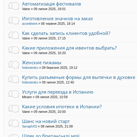
Автоматизація фестивалів
Vaine
»
09 липня 2025, 18:01
Изготовление значков на заказ
acontinent
»
06 червня 2025, 18:14
Как сделать запись клиентов удобной?
Vaine
»
09 липня 2025, 17:15
Какие приложения для ивентов выбрать?
Vaine
»
09 липня 2025, 16:20
Женские пижамы
holostenko
»
09 березня 2025, 19:12
Купить разъемные формы для выпечки в духовке
holostenko
»
09 липня 2025, 12:40
Услуги для переезда в Испанию
Miriam
»
09 липня 2025, 10:58
Какие условия ипотеки в Испании?
Vaine
»
09 липня 2025, 10:00
Шанс на новий старт
SeraphXS
»
08 липня 2025, 21:08
Шлях до британської мрії