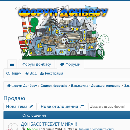
Форум Донбасу
Форуми
ви
Пошук
Вхід
Реєстрація
дк
Форум Донбасу
Список форумів
Барахолка - Дошка оголошень
Заг
и
Продаю
й
Нова тема
Нове оголошення
до
Оголошення
ст
ДОНБАСС ТРЕБУЕТ МИРА!!!
уп
Мирон
»
19 липня 2014, 10:39
» в
Новини в Україні та світі