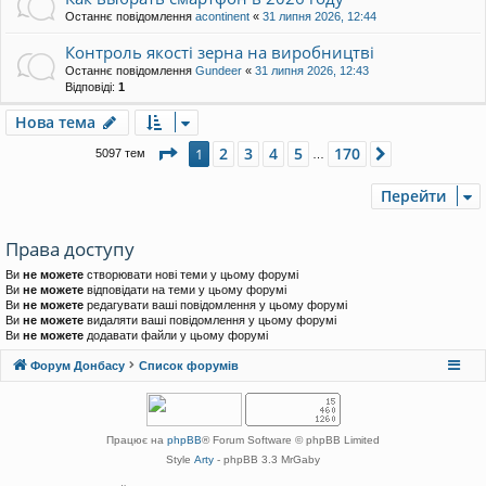
Останнє повідомлення
acontinent
«
31 липня 2026, 12:44
Контроль якості зерна на виробництві
Останнє повідомлення
Gundeer
«
31 липня 2026, 12:43
Відповіді:
1
Нова тема
Сторінка
1
з
170
2
3
4
5
170
1
Далі
5097 тем
…
Перейти
Права доступу
Ви
не можете
створювати нові теми у цьому форумі
Ви
не можете
відповідати на теми у цьому форумі
Ви
не можете
редагувати ваші повідомлення у цьому форумі
Ви
не можете
видаляти ваші повідомлення у цьому форумі
Ви
не можете
додавати файли у цьому форумі
Форум Донбасу
Список форумів
Працює на
phpBB
® Forum Software © phpBB Limited
Style
Arty
- phpBB 3.3 MrGaby