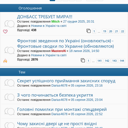
уп
Оголошення
ДОНБАСС ТРЕБУЕТ МИРА!!!
Останнє повідомлення
Mitch
«
27 грудня 2025, 20:31
Додано в
Новини в Україні та світі
Відповіді:
438
1
19
20
21
22
…
Фронтові зведення по Україні (оновлюється) -
Фронтовые сводки по Украине (обновляются)
Останнє повідомлення
MasteroN
«
18 липня 2026, 14:50
Додано в
Новини в Україні та світі
Відповіді:
2876
1
141
142
143
144
…
Тем
Секрет успішного приймання захисних споруд
Останнє повідомлення
Darius4678
«
05 серпня 2026, 23:16
З чого починається безпека укриття
Останнє повідомлення
Darius4678
«
05 серпня 2026, 23:04
Головні помилки при монтажі спецдверей
Останнє повідомлення
Darius4678
«
05 серпня 2026, 22:52
Чому захисні двері це не прості вхідні