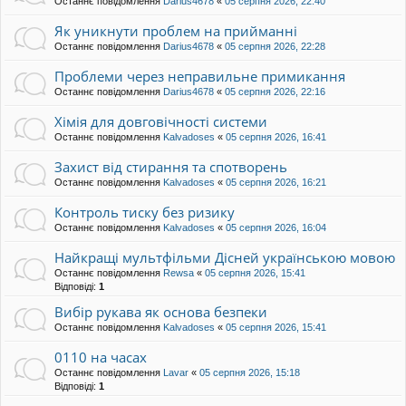
Останнє повідомлення
Darius4678
«
05 серпня 2026, 22:40
Як уникнути проблем на прийманні
Останнє повідомлення
Darius4678
«
05 серпня 2026, 22:28
Проблеми через неправильне примикання
Останнє повідомлення
Darius4678
«
05 серпня 2026, 22:16
Хімія для довговічності системи
Останнє повідомлення
Kalvadoses
«
05 серпня 2026, 16:41
Захист від стирання та спотворень
Останнє повідомлення
Kalvadoses
«
05 серпня 2026, 16:21
Контроль тиску без ризику
Останнє повідомлення
Kalvadoses
«
05 серпня 2026, 16:04
Найкращі мультфільми Дісней українською мовою
Останнє повідомлення
Rewsa
«
05 серпня 2026, 15:41
Відповіді:
1
Вибір рукава як основа безпеки
Останнє повідомлення
Kalvadoses
«
05 серпня 2026, 15:41
0110 на часах
Останнє повідомлення
Lavar
«
05 серпня 2026, 15:18
Відповіді:
1