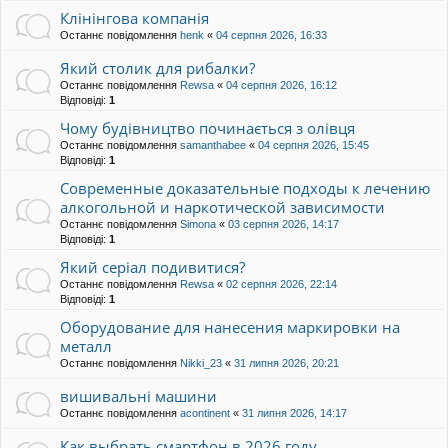
Клінінгова компанія
Останнє повідомлення
henk
«
04 серпня 2026, 16:33
Який столик для рибалки?
Останнє повідомлення
Rewsa
«
04 серпня 2026, 16:12
Відповіді:
1
Чому будівництво починається з олівця
Останнє повідомлення
samanthabee
«
04 серпня 2026, 15:45
Відповіді:
1
Современные доказательные подходы к лечению
алкогольной и наркотической зависимости
Останнє повідомлення
Simona
«
03 серпня 2026, 14:17
Відповіді:
1
Який серіал подивитися?
Останнє повідомлення
Rewsa
«
02 серпня 2026, 22:14
Відповіді:
1
Оборудование для нанесения маркировки на
металл
Останнє повідомлення
Nikki_23
«
31 липня 2026, 20:21
вишивальні машини
Останнє повідомлення
acontinent
«
31 липня 2026, 14:17
Как выбрать смартфон в 2026 году