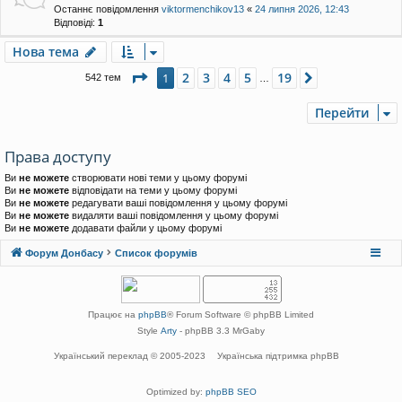
Останнє повідомлення
viktormenchikov13
«
24 липня 2026, 12:43
Відповіді:
1
Нова тема
Сторінка
1
з
19
2
3
4
5
19
1
Далі
542 тем
…
Перейти
Права доступу
Ви
не можете
створювати нові теми у цьому форумі
Ви
не можете
відповідати на теми у цьому форумі
Ви
не можете
редагувати ваші повідомлення у цьому форумі
Ви
не можете
видаляти ваші повідомлення у цьому форумі
Ви
не можете
додавати файли у цьому форумі
Форум Донбасу
Список форумів
Працює на
phpBB
® Forum Software © phpBB Limited
Style
Arty
- phpBB 3.3 MrGaby
Український переклад © 2005-2023
Українська підтримка phpBB
Optimized by:
phpBB SEO