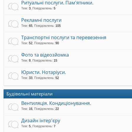
Ритуальні послуги. Пам'ятники.
Тем
:
3
,
Повідомлень
:
5
Рекламні послуги
Тем
:
65
,
Повідомлень
:
105
Транспортні послуги та перевезення
Тем
:
52
,
Повідомлень
:
90
Фото та відеозйомка
Тем
:
8
,
Повідомлень
:
15
Юристи. Нотаріуси.
Тем
:
33
,
Повідомлень
:
52
Будівельні матеріали
Вентиляція. Кондиціонування.
Тем
:
16
,
Повідомлень
:
22
Дизайн інтер'єру
Тем
:
5
,
Повідомлень
:
7