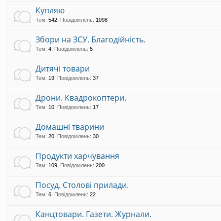
Купляю
Тем
:
542
,
Повідомлень
:
1098
Збори на ЗСУ. Благодійність.
Тем
:
4
,
Повідомлень
:
5
Дитячі товари
Тем
:
19
,
Повідомлень
:
37
Дрони. Квадрокоптери.
Тем
:
10
,
Повідомлень
:
17
Домашні тварини
Тем
:
20
,
Повідомлень
:
30
Продукти харчування
Тем
:
109
,
Повідомлень
:
200
Посуд. Столові прилади.
Тем
:
6
,
Повідомлень
:
22
Канцтовари. Газети. Журнали.