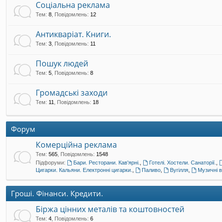
Соціальна реклама
Тем
:
8
,
Повідомлень
:
12
Антикваріат. Книги.
Тем
:
3
,
Повідомлень
:
11
Пошук людей
Тем
:
5
,
Повідомлень
:
8
Громадські заходи
Тем
:
11
,
Повідомлень
:
18
Форум
Комерційна реклама
Тем
:
565
,
Повідомлень
:
1548
Підфоруми:
Бари. Ресторани. Кав'ярні.
,
Готелі. Хостели. Санаторії.
,
Цигарки. Кальяни. Електронні цигарки.
,
Паливо
,
Вугілля
,
Музичні 
Гроші. Фінанси. Кредити.
Біржа цінних металів та коштовностей
Тем
:
4
,
Повідомлень
:
6