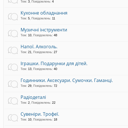
Тем
:
3
,
Повідомлень
:
4
Кухонне обладнання
Тем
:
5
,
Повідомлень
:
11
Музичні інструменти
Тем
:
10
,
Повідомлень
:
48
Напої. Алкоголь.
Тем
:
21
,
Повідомлень
:
27
Іграшки. Подарунки для дітей.
Тем
:
13
,
Повідомлень
:
40
Годинники. Аксесуари. Сумочки. Гаманці.
Тем
:
29
,
Повідомлень
:
72
Радіодеталі
Тем
:
2
,
Повідомлень
:
22
Сувеніри. Трофеї.
Тем
:
10
,
Повідомлень
:
18