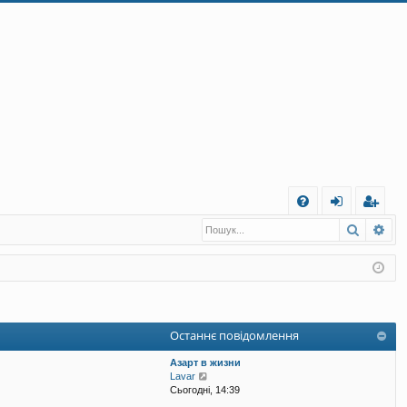
Ш
Пошук
Ро
Д
хі
еє
о
д
ст
п
ра
о
ці
Останнє повідомлення
м
я
Азарт в жизни
ог
П
Lavar
е
Сьогодні, 14:39
а
р