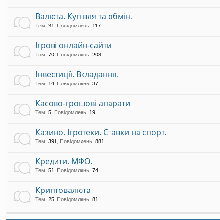
Валюта. Купівля та обмін.
Тем
:
31
,
Повідомлень
:
117
Ігрові онлайн-сайти
Тем
:
70
,
Повідомлень
:
203
Інвестиції. Вкладання.
Тем
:
14
,
Повідомлень
:
37
Касово-грошові апарати
Тем
:
5
,
Повідомлень
:
19
Казино. Ігротеки. Ставки на спорт.
Тем
:
391
,
Повідомлень
:
881
Кредити. МФО.
Тем
:
51
,
Повідомлень
:
74
Криптовалюта
Тем
:
25
,
Повідомлень
:
81