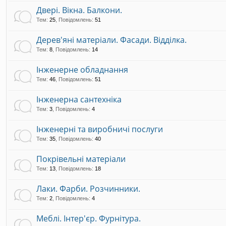
Двері. Вікна. Балкони.
Тем
:
25
,
Повідомлень
:
51
Дерев'яні матеріали. Фасади. Відділка.
Тем
:
8
,
Повідомлень
:
14
Інженерне обладнання
Тем
:
46
,
Повідомлень
:
51
Інженерна сантехніка
Тем
:
3
,
Повідомлень
:
4
Інженерні та виробничі послуги
Тем
:
35
,
Повідомлень
:
40
Покрівельні матеріали
Тем
:
13
,
Повідомлень
:
18
Лаки. Фарби. Розчинники.
Тем
:
2
,
Повідомлень
:
4
Меблі. Інтер'єр. Фурнітура.