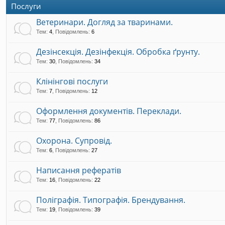
Послуги
Ветеринари. Догляд за тваринами.
Тем
:
4
,
Повідомлень
:
6
Дезінсекція. Дезінфекція. Обробка ґрунту.
Тем
:
30
,
Повідомлень
:
34
Клінінгові послуги
Тем
:
7
,
Повідомлень
:
12
Оформлення документів. Переклади.
Тем
:
77
,
Повідомлень
:
86
Охорона. Супровід.
Тем
:
6
,
Повідомлень
:
27
Написання рефератів
Тем
:
16
,
Повідомлень
:
22
Поліграфія. Типографія. Брендування.
Тем
:
19
,
Повідомлень
:
39