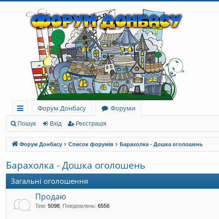
Форум Донбасу
Форуми
ви
Пошук
Вхід
Реєстрація
дк
Форум Донбасу
Список форумів
Барахолка - Дошка оголошень
и
Барахолка - Дошка оголошень
й
Загальні оголошення
до
Продаю
ст
Тем
:
5098
,
Повідомлень
:
6556
уп