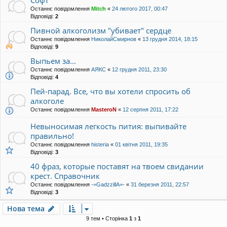
Софт
Останнє повідомлення
Mitch
«
24 лютого 2017, 00:47
Відповіді:
2
Пивной алкоголизм "убивает" сердце
Останнє повідомлення
НиколайСмирнов
«
13 грудня 2014, 18:15
Відповіді:
9
Выпьем за...
Останнє повідомлення
АЯКС
«
12 грудня 2011, 23:30
Відповіді:
4
Пей-парад. Все, что вы хотели спросить об
алкоголе
Останнє повідомлення
MasteroN
«
12 серпня 2011, 17:22
Невыносимая легкость пития: выпивайте
правильно!
Останнє повідомлення
histeria
«
01 квітня 2011, 19:35
Відповіді:
3
40 фраз, которые поставят на твоем свидании
крест. Справочник
Останнє повідомлення
-=GadzzillA=-
«
31 березня 2011, 22:57
Відповіді:
3
Нова тема
9 тем • Сторінка
1
з
1