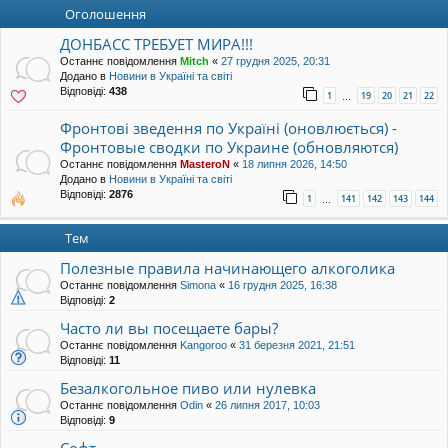
уп
Оголошення
ДОНБАСС ТРЕБУЕТ МИРА!!!
Останнє повідомлення
Mitch
«
27 грудня 2025, 20:31
Додано в
Новини в Україні та світі
Відповіді:
438
1
19
20
21
22
…
Фронтові зведення по Україні (оновлюється) -
Фронтовые сводки по Украине (обновляются)
Останнє повідомлення
MasteroN
«
18 липня 2026, 14:50
Додано в
Новини в Україні та світі
Відповіді:
2876
1
141
142
143
144
…
Тем
Полезные правила начинающего алкоголика
Останнє повідомлення
Simona
«
16 грудня 2025, 16:38
Відповіді:
2
Часто ли вы посещаете бары?
Останнє повідомлення
Kangoroo
«
31 березня 2021, 21:51
Відповіді:
11
Безалкогольное пиво или нулевка
Останнє повідомлення
Odin
«
26 липня 2017, 10:03
Відповіді:
9