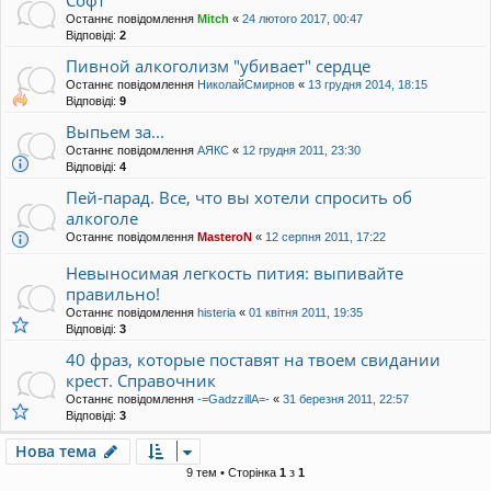
Софт
Останнє повідомлення
Mitch
«
24 лютого 2017, 00:47
Відповіді:
2
Пивной алкоголизм "убивает" сердце
Останнє повідомлення
НиколайСмирнов
«
13 грудня 2014, 18:15
Відповіді:
9
Выпьем за...
Останнє повідомлення
АЯКС
«
12 грудня 2011, 23:30
Відповіді:
4
Пей-парад. Все, что вы хотели спросить об
алкоголе
Останнє повідомлення
MasteroN
«
12 серпня 2011, 17:22
Невыносимая легкость пития: выпивайте
правильно!
Останнє повідомлення
histeria
«
01 квітня 2011, 19:35
Відповіді:
3
40 фраз, которые поставят на твоем свидании
крест. Справочник
Останнє повідомлення
-=GadzzillA=-
«
31 березня 2011, 22:57
Відповіді:
3
Нова тема
9 тем • Сторінка
1
з
1