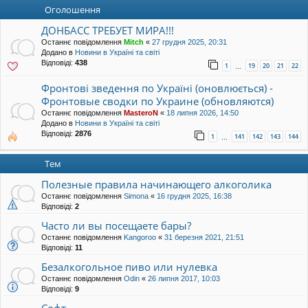
уп
Оголошення
ДОНБАСС ТРЕБУЕТ МИРА!!!
Останнє повідомлення
Mitch
«
27 грудня 2025, 20:31
Додано в
Новини в Україні та світі
Відповіді:
438
1
19
20
21
22
…
Фронтові зведення по Україні (оновлюється) -
Фронтовые сводки по Украине (обновляются)
Останнє повідомлення
MasteroN
«
18 липня 2026, 14:50
Додано в
Новини в Україні та світі
Відповіді:
2876
1
141
142
143
144
…
Тем
Полезные правила начинающего алкоголика
Останнє повідомлення
Simona
«
16 грудня 2025, 16:38
Відповіді:
2
Часто ли вы посещаете бары?
Останнє повідомлення
Kangoroo
«
31 березня 2021, 21:51
Відповіді:
11
Безалкогольное пиво или нулевка
Останнє повідомлення
Odin
«
26 липня 2017, 10:03
Відповіді:
9