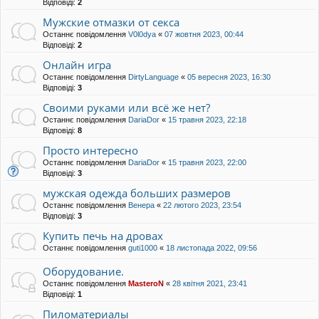
Відповіді:
2
Мужские отмазки от секса
Останнє повідомлення
V0l0dya
«
07 жовтня 2023, 00:44
Відповіді:
2
Онлайн игра
Останнє повідомлення
DirtyLanguage
«
05 вересня 2023, 16:30
Відповіді:
3
Своими руками или всё же нет?
Останнє повідомлення
DariaDor
«
15 травня 2023, 22:18
Відповіді:
8
Просто интересно
Останнє повідомлення
DariaDor
«
15 травня 2023, 22:00
Відповіді:
3
мужская одежда больших размеров
Останнє повідомлення
Венера
«
22 лютого 2023, 23:54
Відповіді:
3
Купить печь на дровах
Останнє повідомлення
guti1000
«
18 листопада 2022, 09:56
Оборудование.
Останнє повідомлення
MasteroN
«
28 квітня 2021, 23:41
Відповіді:
1
Пиломатериалы