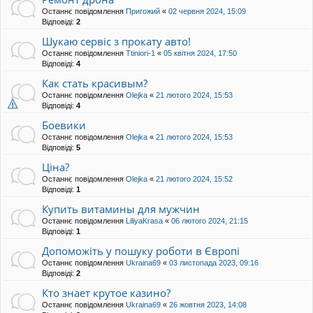
Останнє повідомлення
Пригожий
«
02 червня 2024, 15:09
Відповіді:
2
Шукаю сервіс з прокату авто!
Останнє повідомлення
Ttiniori-1
«
05 квітня 2024, 17:50
Відповіді:
4
Как стать красивым?
Останнє повідомлення
Olejka
«
21 лютого 2024, 15:53
Відповіді:
4
Боевики
Останнє повідомлення
Olejka
«
21 лютого 2024, 15:53
Відповіді:
5
Ціна?
Останнє повідомлення
Olejka
«
21 лютого 2024, 15:52
Відповіді:
1
Купить витамины для мужчин
Останнє повідомлення
LiliyaKrasa
«
06 лютого 2024, 21:15
Відповіді:
1
Допоможіть у пошуку роботи в Європі
Останнє повідомлення
Ukraina69
«
03 листопада 2023, 09:16
Відповіді:
2
Кто знает крутое казино?
Останнє повідомлення
Ukraina69
«
26 жовтня 2023, 14:08