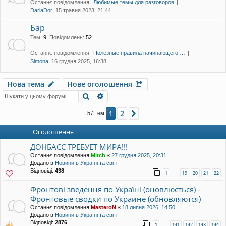
Останнє повідомлення:
Любимые темы для разговоров
уп
DariaDor
, 15 травня 2023, 21:44
Бар
Тем
:
9
,
Повідомлень
:
52
Останнє повідомлення:
Полезные правила начинающего …
Simona
, 16 грудня 2025, 16:38
Нова тема
Нове оголошення
Пошук
Розширений пошук
2
1
Далі
57 тем
Оголошення
ДОНБАСС ТРЕБУЕТ МИРА!!!
Останнє повідомлення
Mitch
«
27 грудня 2025, 20:31
Додано в
Новини в Україні та світі
Відповіді:
438
1
19
20
21
22
…
Фронтові зведення по Україні (оновлюється) -
Фронтовые сводки по Украине (обновляются)
Останнє повідомлення
MasteroN
«
18 липня 2026, 14:50
Додано в
Новини в Україні та світі
Відповіді:
2876
1
141
142
143
144
…