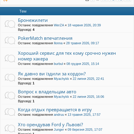
Тем
Бронежилети
Останнє повідомлення
WerZA
«
18 червня 2026, 20:39
Відповіді:
4
PokerMatch впечатления
Останнє повідомлення
Ilonna
«
28 травня 2026, 09:17
Хороший сервис для тех кому срочно нужен
номер хакера
Останнє повідомлення
burbul
«
08 грудня 2025, 15:14
Як давно ви їздили за кордон?
Останнє повідомлення
Myachykk
«
22 липня 2025, 22:41
Відповіді:
1
Вопрос к владельцам авто
Останнє повідомлення
Myachykk
«
22 липня 2025, 16:06
Відповіді:
1
Когда отдых превращается в игру
Останнє повідомлення
andruu
«
13 травня 2025, 17:57
Хто орендував Ford у Львові?
Останнє повідомлення
Junger
«
09 березня 2025, 17:07
Відповіді:
1