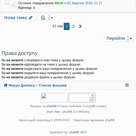
Останнє повідомлення
Mitch
«
02 березня 2018, 21:27
Відповіді:
1
Нова тема
2
1
Далі
57 тем
Перейти
Права доступу
Ви
не можете
створювати нові теми у цьому форумі
Ви
не можете
відповідати на теми у цьому форумі
Ви
не можете
редагувати ваші повідомлення у цьому форумі
Ви
не можете
видаляти ваші повідомлення у цьому форумі
Ви
не можете
додавати файли у цьому форумі
Форум Донбасу
Список форумів
Працює на
phpBB
® Forum Software © phpBB Limited
Style
Arty
- phpBB 3.3 MrGaby
Український переклад © 2005-2023
Українська підтримка phpBB
Optimized by:
phpBB SEO