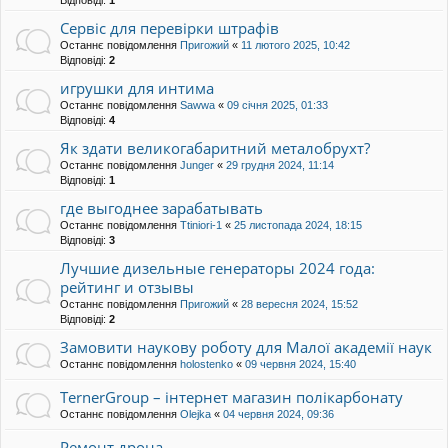
Сервіс для перевірки штрафів
Останнє повідомлення
Пригожий
«
11 лютого 2025, 10:42
Відповіді:
2
игрушки для интима
Останнє повідомлення
Sawwa
«
09 січня 2025, 01:33
Відповіді:
4
Як здати великогабаритний металобрухт?
Останнє повідомлення
Junger
«
29 грудня 2024, 11:14
Відповіді:
1
где выгоднее зарабатывать
Останнє повідомлення
Ttiniori-1
«
25 листопада 2024, 18:15
Відповіді:
3
Лучшие дизельные генераторы 2024 года:
рейтинг и отзывы
Останнє повідомлення
Пригожий
«
28 вересня 2024, 15:52
Відповіді:
2
Замовити наукову роботу для Малої академії наук
Останнє повідомлення
holostenko
«
09 червня 2024, 15:40
TernerGroup – інтернет магазин полікарбонату
Останнє повідомлення
Olejka
«
04 червня 2024, 09:36
Ремонт дрона