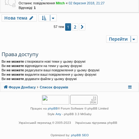
Останнє повідомлення
Mitch
«
02 березня 2018, 21:27
Відповіді:
1
Нова тема
2
1
Далі
57 тем
Перейти
Права доступу
Ви
не можете
створювати нові теми у цьому форумі
Ви
не можете
відповідати на теми у цьому форумі
Ви
не можете
редагувати ваші повідомлення у цьому форумі
Ви
не можете
видаляти ваші повідомлення у цьому форумі
Ви
не можете
додавати файли у цьому форумі
Форум Донбасу
Список форумів
Працює на
phpBB
® Forum Software © phpBB Limited
Style
Arty
- phpBB 3.3 MrGaby
Український переклад © 2005-2023
Українська підтримка phpBB
Optimized by:
phpBB SEO