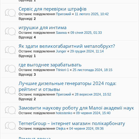
Сервіс для перевірки штрафів
Останнє повідомлення
Пригожий
«
11 лютого 2025, 10:42
Відповіді:
2
игрушки для интима
Останнє повідомлення
Sawwa
«
09 січня 2025, 01:33
Відповіді:
4
Як здати великогабаритний металобрухт?
Останнє повідомлення
Junger
«
29 грудня 2024, 11:14
Відповіді:
1
где выгоднее зарабатывать
Останнє повідомлення
Ttiniori-1
«
25 листопада 2024, 18:15
Відповіді:
3
Лучшие дизельные генераторы 2024 года:
рейтинг и отзывы
Останнє повідомлення
Пригожий
«
28 вересня 2024, 15:52
Відповіді:
2
Замовити наукову роботу для Малої академії наук
Останнє повідомлення
holostenko
«
09 червня 2024, 15:40
TernerGroup – інтернет магазин полікарбонату
Останнє повідомлення
Olejka
«
04 червня 2024, 09:36
Ремонт дрона