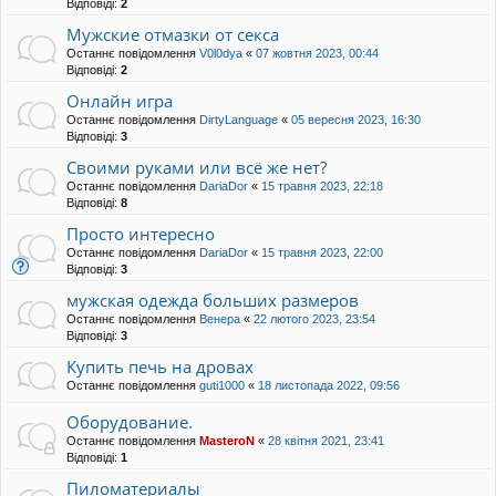
Відповіді:
2
Мужские отмазки от секса
Останнє повідомлення
V0l0dya
«
07 жовтня 2023, 00:44
Відповіді:
2
Онлайн игра
Останнє повідомлення
DirtyLanguage
«
05 вересня 2023, 16:30
Відповіді:
3
Своими руками или всё же нет?
Останнє повідомлення
DariaDor
«
15 травня 2023, 22:18
Відповіді:
8
Просто интересно
Останнє повідомлення
DariaDor
«
15 травня 2023, 22:00
Відповіді:
3
мужская одежда больших размеров
Останнє повідомлення
Венера
«
22 лютого 2023, 23:54
Відповіді:
3
Купить печь на дровах
Останнє повідомлення
guti1000
«
18 листопада 2022, 09:56
Оборудование.
Останнє повідомлення
MasteroN
«
28 квітня 2021, 23:41
Відповіді:
1
Пиломатериалы