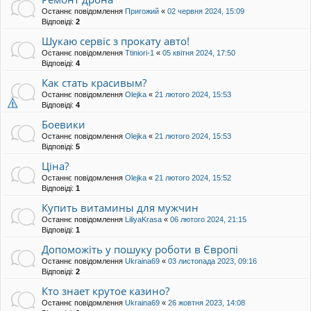
Останнє повідомлення
Пригожий
«
02 червня 2024, 15:09
Відповіді:
2
Шукаю сервіс з прокату авто!
Останнє повідомлення
Ttiniori-1
«
05 квітня 2024, 17:50
Відповіді:
4
Как стать красивым?
Останнє повідомлення
Olejka
«
21 лютого 2024, 15:53
Відповіді:
4
Боевики
Останнє повідомлення
Olejka
«
21 лютого 2024, 15:53
Відповіді:
5
Ціна?
Останнє повідомлення
Olejka
«
21 лютого 2024, 15:52
Відповіді:
1
Купить витамины для мужчин
Останнє повідомлення
LiliyaKrasa
«
06 лютого 2024, 21:15
Відповіді:
1
Допоможіть у пошуку роботи в Європі
Останнє повідомлення
Ukraina69
«
03 листопада 2023, 09:16
Відповіді:
2
Кто знает крутое казино?
Останнє повідомлення
Ukraina69
«
26 жовтня 2023, 14:08