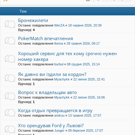
Тем
Бронежилети
Останнє повідомлення
WerZA
«
18 червня 2026, 20:39
Відповіді:
4
PokerMatch впечатления
Останнє повідомлення
Ilonna
«
28 травня 2026, 09:17
Хороший сервис для тех кому срочно нужен
номер хакера
Останнє повідомлення
burbul
«
08 грудня 2025, 15:14
Як давно ви їздили за кордон?
Останнє повідомлення
Myachykk
«
22 липня 2025, 22:41
Відповіді:
1
Вопрос к владельцам авто
Останнє повідомлення
Myachykk
«
22 липня 2025, 16:06
Відповіді:
1
Когда отдых превращается в игру
Останнє повідомлення
andruu
«
13 травня 2025, 17:57
Хто орендував Ford у Львові?
Останнє повідомлення
Junger
«
09 березня 2025, 17:07
Відповіді:
1