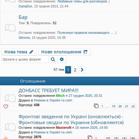
Останнє повідомлення:
Любимые темы для разговоров
уп
DariaDor
, 15 травня 2023, 21:44
Бар
Тем
:
9
,
Повідомлень
:
52
Останнє повідомлення:
Полезные правила начинающего …
Simona
, 16 грудня 2025, 16:38
Нова тема
Нове оголошення
Пошук
Розширений пошук
2
1
Далі
57 тем
Оголошення
ДОНБАСС ТРЕБУЕТ МИРА!!!
Останнє повідомлення
Mitch
«
27 грудня 2025, 20:31
Додано в
Новини в Україні та світі
Відповіді:
438
1
19
20
21
22
…
Фронтові зведення по Україні (оновлюється) -
Фронтовые сводки по Украине (обновляются)
Останнє повідомлення
MasteroN
«
18 липня 2026, 14:50
Додано в
Новини в Україні та світі
Відповіді:
2876
1
141
142
143
144
…