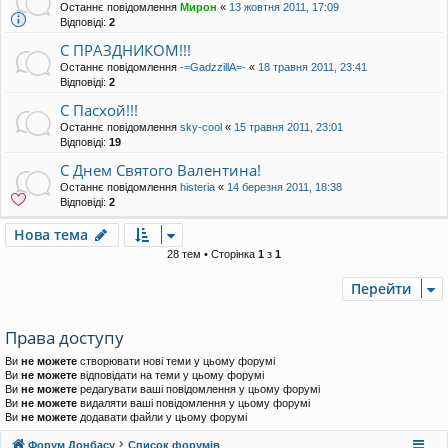
Останнє повідомлення
Мирон
«
13 жовтня 2011, 17:09
Відповіді:
2
С ПРАЗДНИКОМ!!!
Останнє повідомлення
-=GadzzillA=-
«
18 травня 2011, 23:41
Відповіді:
2
С Пасхой!!!
Останнє повідомлення
sky-cool
«
15 травня 2011, 23:01
Відповіді:
19
С Днем Святого Валентина!
Останнє повідомлення
histeria
«
14 березня 2011, 18:38
Відповіді:
2
Нова тема
28 тем • Сторінка
1
з
1
Перейти
Права доступу
Ви
не можете
створювати нові теми у цьому форумі
Ви
не можете
відповідати на теми у цьому форумі
Ви
не можете
редагувати ваші повідомлення у цьому форумі
Ви
не можете
видаляти ваші повідомлення у цьому форумі
Ви
не можете
додавати файли у цьому форумі
Форум Донбасу
Список форумів