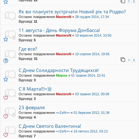
Відповіді:
22
1
2
Як ви плануєте зустрічати Новий рік та Різдво?
Останнє повідомлення
MasteroN
«
28 грудня 2014, 17:34
Відповіді:
11
11 августа - День Форума Донбасса!
Останнє повідомлення
MasteroN
«
10 вересня 2014, 10:50
Відповіді:
5
Где все?
Останнє повідомлення
MasteroN
«
10 серпня 2014, 19:56
Відповіді:
31
1
2
С Днем Солидарности Трудящихся!
Останнє повідомлення
Мирон
«
01 травня 2014, 22:41
Відповіді:
3
С 8 Марта!!!=)))
Останнє повідомлення
MasteroN
«
03 травня 2012, 00:08
Відповіді:
3
23 февраля
Останнє повідомлення
==ZeN==
«
01 березня 2012, 01:36
Відповіді:
4
С Днем Святого Валентина!
Останнє повідомлення
==ZeN==
«
19 лютого 2012, 03:13
Відповіді:
7