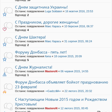
Відповіді:
18
C Днем защитника Украины!
Останнє повідомлення
Luga Soldaten
«
16 жовтня 2016, 23:53
Відповіді:
2
C Праздником, дорогие женщины!
Останнє повідомлення
Макс Карась
«
10 березня 2016, 06:37
Відповіді:
4
С Днем Шахтера!
Останнє повідомлення
Макс Карась
«
31 серпня 2015, 06:24
Відповіді:
2
Форуму Донбасса - пять лет!
Останнє повідомлення
Кипа
«
18 серпня 2015, 20:09
Відповіді:
5
C Днем Журналиста!
Останнє повідомлення
MasteroN
«
06 червня 2015, 14:55
Відповіді:
1
Форум Донбасса объявляет бойкот празднованию
23 февраля!
Останнє повідомлення
-=GadzzillA=-
«
22 лютого 2015, 20:32
C Наступающим Новым 2015 годом и Рождеством
Христовым!
Останнє повідомлення
MasteroN
«
12 лютого 2015, 00:45