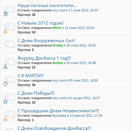
Наши ночные посетители...
Останнє повідомлення
sky-cool
«
17 січня 2012, 20:03
Відповіді:
16
C Новым 2012 годом!
Останнє повідомлення
Mitch
«
12 січня 2012, 02:04
Відповіді:
14
С Днем Вооруженных Сил!
Останнє повідомлення
Бобёр
«
10 січня 2012, 16:52
Відповіді:
2
Форуму Донбасса 1 год!!!
Останнє повідомлення
Бобёр
«
10 січня 2012, 16:38
Відповіді:
12
С 8 МАРТА!!!
Останнє повідомлення
sky-cool
«
03 січня 2012, 18:50
Відповіді:
16
C Днем Победы!!!
Останнє повідомлення
sky-cool
«
01 грудня 2011, 16:27
Відповіді:
12
С Прошедшим Днем Независимости!!!
Останнє повідомлення
Burmister
«
13 жовтня 2011, 17:25
Відповіді:
1
С Днем Освобождения Донбасса!!!