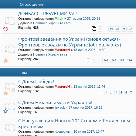
уп
Оголошення
ДОНБАСС ТРЕБУЕТ МИРА!!!
Останнє повідомлення
Mitch
«
27 грудня 2025, 20:31
Додано в
Новини в Україні та світі
Відповіді:
438
1
19
20
21
22
…
Фронтові зведення по Україні (оновлюється) -
Фронтовые сводки по Украине (обновляются)
Останнє повідомлення
MasteroN
«
18 липня 2026, 14:50
Додано в
Новини в Україні та світі
Відповіді:
2876
1
141
142
143
144
…
Тем
С Днем Победы!
Останнє повідомлення
MasteroN
«
13 липня 2018, 11:44
Відповіді:
132
1
4
5
6
7
…
С Днем Независимости Украины!
Останнє повідомлення
jiexack
«
27 серпня 2017, 16:15
Відповіді:
16
C Наступающим Новым 2017 годом и Рождеством
Христовым!
Останнє повідомлення
Кровосісь
«
10 січня 2017, 13:47