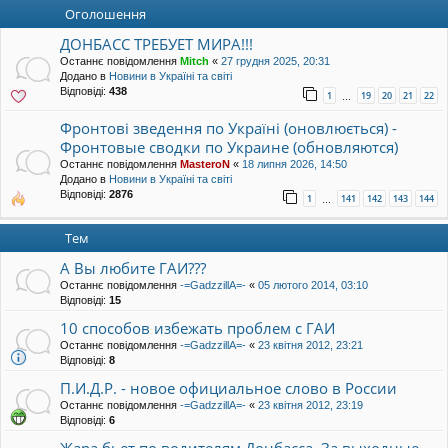
уп
Оголошення
ДОНБАСС ТРЕБУЕТ МИРА!!!
Останнє повідомлення
Mitch
«
27 грудня 2025, 20:31
Додано в
Новини в Україні та світі
Відповіді:
438
1
19
20
21
22
…
Фронтові зведення по Україні (оновлюється) -
Фронтовые сводки по Украине (обновляются)
Останнє повідомлення
MasteroN
«
18 липня 2026, 14:50
Додано в
Новини в Україні та світі
Відповіді:
2876
1
141
142
143
144
…
Тем
А Вы любите ГАИ???
Останнє повідомлення
-=GadzzillA=-
«
05 лютого 2014, 03:10
Відповіді:
15
10 способов избежать проблем с ГАИ
Останнє повідомлення
-=GadzzillA=-
«
23 квітня 2012, 23:21
Відповіді:
8
П.И.Д.Р. - новое официальное слово в России
Останнє повідомлення
-=GadzzillA=-
«
23 квітня 2012, 23:19
Відповіді:
6