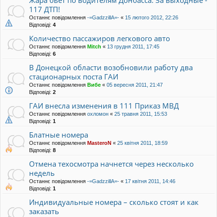
Жара бьет по водителям Донбасса. За выходные -
117 ДТП!
Останнє повідомлення
-=GadzzillA=-
«
15 лютого 2012, 22:26
Відповіді:
4
Количество пассажиров легкового авто
Останнє повідомлення
Mitch
«
13 грудня 2011, 17:45
Відповіді:
6
В Донецкой области возобновили работу два
стационарных поста ГАИ
Останнє повідомлення
Вибе
«
05 вересня 2011, 21:47
Відповіді:
2
ГАИ внесла изменения в 111 Приказ МВД
Останнє повідомлення
охломон
«
25 травня 2011, 15:53
Відповіді:
1
Блатные номера
Останнє повідомлення
MasteroN
«
25 квітня 2011, 18:59
Відповіді:
8
Отмена техосмотра начнется через несколько
недель
Останнє повідомлення
-=GadzzillA=-
«
17 квітня 2011, 14:46
Відповіді:
1
Индивидуальные номера – сколько стоят и как
заказать