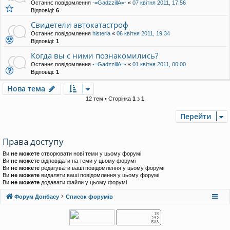
Останнє повідомлення
-=GadzzillA=-
«
07 квітня 2011, 17:56
Відповіді:
6
Свидетели автокатастроф
Останнє повідомлення
histeria
«
06 квітня 2011, 19:34
Відповіді:
1
Когда вы с ними познакомились?
Останнє повідомлення
-=GadzzillA=-
«
01 квітня 2011, 00:00
Відповіді:
1
Нова тема
12 тем • Сторінка
1
з
1
Перейти
Права доступу
Ви
не можете
створювати нові теми у цьому форумі
Ви
не можете
відповідати на теми у цьому форумі
Ви
не можете
редагувати ваші повідомлення у цьому форумі
Ви
не можете
видаляти ваші повідомлення у цьому форумі
Ви
не можете
додавати файли у цьому форумі
Форум Донбасу
Список форумів