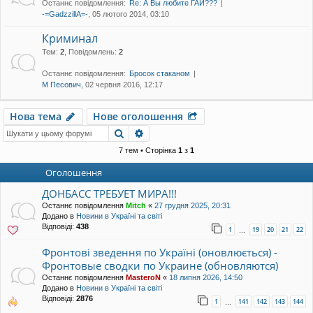
Останнє повідомлення:
Re: А Вы любите ГАИ???
уп
-=GadzzillA=-
, 05 лютого 2014, 03:10
Криминал
Тем
:
2
,
Повідомлень
:
2
Останнє повідомлення:
Бросок стаканом
М Песович
, 02 червня 2016, 12:17
Нова тема
Нове оголошення
Пошук
Розширений пошук
7 тем • Сторінка
1
з
1
Оголошення
ДОНБАСС ТРЕБУЕТ МИРА!!!
Останнє повідомлення
Mitch
«
27 грудня 2025, 20:31
Додано в
Новини в Україні та світі
Відповіді:
438
1
19
20
21
22
…
Фронтові зведення по Україні (оновлюється) -
Фронтовые сводки по Украине (обновляются)
Останнє повідомлення
MasteroN
«
18 липня 2026, 14:50
Додано в
Новини в Україні та світі
Відповіді:
2876
1
141
142
143
144
…