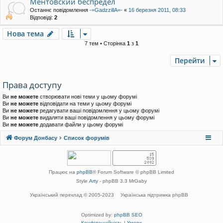
Ментовский беспредел
Останнє повідомлення
-=GadzzillA=-
«
16 березня 2011, 08:33
Відповіді:
2
Нова тема
7 тем • Сторінка
1
з
1
Перейти
Права доступу
Ви
не можете
створювати нові теми у цьому форумі
Ви
не можете
відповідати на теми у цьому форумі
Ви
не можете
редагувати ваші повідомлення у цьому форумі
Ви
не можете
видаляти ваші повідомлення у цьому форумі
Ви
не можете
додавати файли у цьому форумі
Форум Донбасу
Список форумів
Працює на
phpBB
® Forum Software © phpBB Limited
Style
Arty
- phpBB 3.3 MrGaby
Український переклад © 2005-2023
Українська підтримка phpBB
Optimized by:
phpBB SEO
Конфіденційність
|
Умови