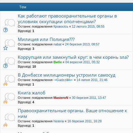
Тем
Как работают правоохранительные органы в
условиях оккупации ополченцами?
Останнє повідомлення
Кровосісь
«
12 лютого 2015, 08:55
Відповіді:
1
Милиция или Полиция???
Останнє повідомлення
nabat
«
24 березня 2013, 08:57
Відповіді:
3
Коррупция или замкнутый круг: в чем корень зла?
Останнє повідомлення
Вибе
«
04 вересня 2011, 05:32
Відповіді:
10
В Донбассе милиционеры устроили самосуд
Останнє повідомлення
-=GadzzillA=-
«
14 липня 2011, 21:46
Відповіді:
1
Книга жалоб
Останнє повідомлення
MasteroN
«
30 березня 2011, 13:47
Відповіді:
4
Правоохранительные органы. Ваше отношение к
ним
Останнє повідомлення
histeria
«
16 березня 2011, 16:29
Відповіді:
1