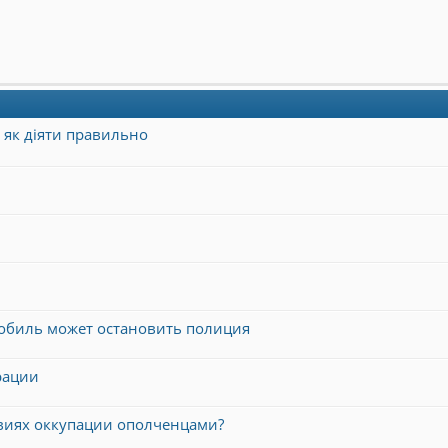
а як діяти правильно
мобиль может остановить полиция
рации
виях оккупации ополченцами?