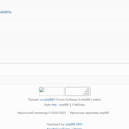
азать
Працює на
phpBB
® Forum Software © phpBB Limited
Style
Arty
- phpBB 3.3 MrGaby
Український переклад © 2005-2023
Українська підтримка phpBB
Optimized by:
phpBB SEO
Конфіденційність
|
Умови