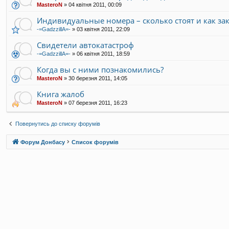
MasteroN
»
04 квітня 2011, 00:09
Индивидуальные номера – сколько стоят и как зак
-=GadzzillA=-
»
03 квітня 2011, 22:09
Свидетели автокатастроф
-=GadzzillA=-
»
06 квітня 2011, 18:59
Когда вы с ними познакомились?
MasteroN
»
30 березня 2011, 14:05
Книга жалоб
MasteroN
»
07 березня 2011, 16:23
Повернутись до списку форумів
Форум Донбасу
Список форумів