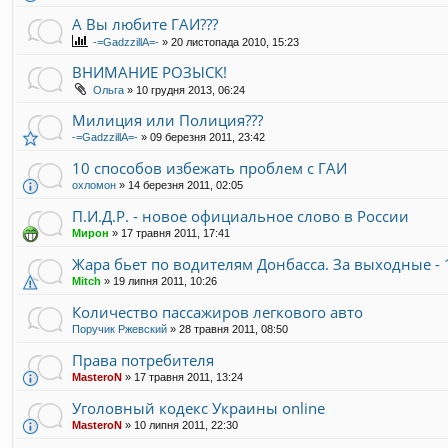
А Вы любите ГАИ???
-=GadzzillA=-
»
20 листопада 2010, 15:23
ВНИМАНИЕ РОЗЫСК!
Ольга
»
10 грудня 2013, 06:24
Милиция или Полиция???
-=GadzzillA=-
»
09 березня 2011, 23:42
10 способов избежать проблем с ГАИ
охломон
»
14 березня 2011, 02:05
П.И.Д.Р. - новое официальное слово в России
Мирон
»
17 травня 2011, 17:41
Жара бьет по водителям Донбасса. За выходные - 
Mitch
»
19 липня 2011, 10:26
Количество пассажиров легкового авто
Поручик Ржевский
»
28 травня 2011, 08:50
Права потребителя
MasteroN
»
17 травня 2011, 13:24
Уголовный кодекс Украины online
MasteroN
»
10 липня 2011, 22:30