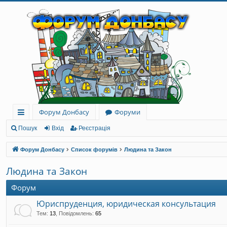
Форум Донбасу
Форуми
ви
Пошук
Вхід
Реєстрація
дк
Форум Донбасу
Список форумів
Людина та Закон
и
Людина та Закон
й
Форум
до
Юриспруденция, юридическая консультация
ст
Тем
:
13
,
Повідомлень
:
65
уп