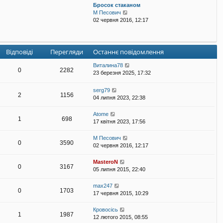
Бросок стаканом
е
П
М Песович
г
е
02 червня 2016, 12:17
л
р
я
е
н
г
у
л
т
Відповіді
Перегляди
Останнє повідомлення
я
и
н
о
Виталина78
0
2282
у
с
23 березня 2025, 17:32
т
т
и
а
serg79
о
2
1156
н
04 липня 2023, 22:38
с
н
т
є
Atome
а
п
1
698
17 квітня 2023, 17:56
н
о
н
в
М Песович
є
і
0
3590
02 червня 2016, 12:17
п
д
о
о
в
MasteroN
м
0
3167
і
05 липня 2015, 22:40
л
д
е
о
н
max247
0
1703
м
н
17 червня 2015, 10:29
л
я
е
Кровосісь
н
1
1987
12 лютого 2015, 08:55
н