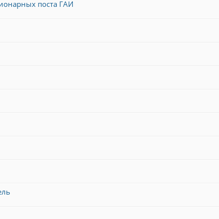
ционарных поста ГАИ
ель