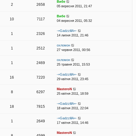
Вибе
2
2658
05 вересня 2011, 21:47
Вибе
10
7117
04 вересня 2011, 05:32
-=GadzzillA=-
1
2326
14 липня 2011, 21:46
охломон
1
2512
27 червня 2011, 00:56
охломон
1
2469
25 травня 2011, 15:53
-=GadzzillA=-
16
7220
29 квітня 2011, 23:45
MasteroN
8
6297
25 квітня 2011, 18:59
-=GadzzillA=-
18
7815
18 квітня 2011, 22:04
-=GadzzillA=-
1
2649
17 квітня 2011, 14:46
MasteroN
8
4599