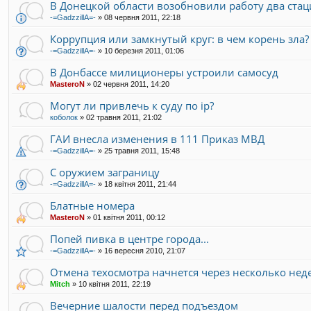
В Донецкой области возобновили работу два ста
-=GadzzillA=-
»
08 червня 2011, 22:18
Коррупция или замкнутый круг: в чем корень зла?
-=GadzzillA=-
»
10 березня 2011, 01:06
В Донбассе милиционеры устроили самосуд
MasteroN
»
02 червня 2011, 14:20
Могут ли привлечь к суду по ip?
коболок
»
02 травня 2011, 21:02
ГАИ внесла изменения в 111 Приказ МВД
-=GadzzillA=-
»
25 травня 2011, 15:48
С оружием заграницу
-=GadzzillA=-
»
18 квітня 2011, 21:44
Блатные номера
MasteroN
»
01 квітня 2011, 00:12
Попей пивка в центре города...
-=GadzzillA=-
»
16 вересня 2010, 21:07
Отмена техосмотра начнется через несколько нед
Mitch
»
10 квітня 2011, 22:19
Вечерние шалости перед подъездом