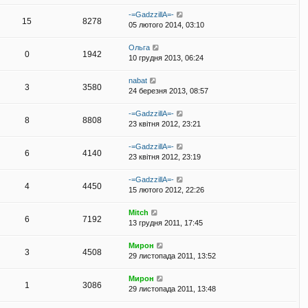
я
-=GadzzillA=-
15
8278
05 лютого 2014, 03:10
Ольга
0
1942
10 грудня 2013, 06:24
nabat
3
3580
24 березня 2013, 08:57
-=GadzzillA=-
8
8808
23 квітня 2012, 23:21
-=GadzzillA=-
6
4140
23 квітня 2012, 23:19
-=GadzzillA=-
4
4450
15 лютого 2012, 22:26
Mitch
6
7192
13 грудня 2011, 17:45
Мирон
3
4508
29 листопада 2011, 13:52
Мирон
1
3086
29 листопада 2011, 13:48