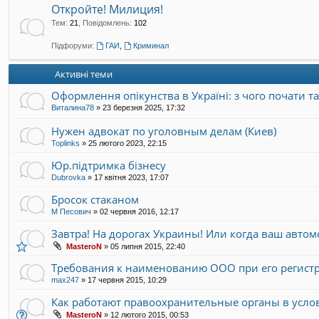
Откройте! Милиция!
Тем
:
21
,
Повідомлень
:
102
Підфоруми:
ГАИ
,
Криминал
Активні теми
Оформлення опікунства в Україні: з чого почати т
Виталина78
»
23 березня 2025, 17:32
Нужен адвокат по уголовным делам (Киев)
Toplinks
»
25 лютого 2023, 22:15
Юр.підтримка бізнесу
Dubrovka
»
17 квітня 2023, 17:07
Бросок стаканом
М Песович
»
02 червня 2016, 12:17
Завтра! На дорогах Украины! Или когда ваш авто
MasteroN
»
05 липня 2015, 22:40
Требования к наименованию ООО при его регист
max247
»
17 червня 2015, 10:29
Как работают правоохранительные органы в усло
MasteroN
»
12 лютого 2015, 00:53