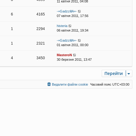
11 квітня 2011, 04:08
-=GadzzillA=-
6
4165
07 квітня 2011, 17:56
histeria
1
2294
06 квітня 2011, 19:34
-=GadzzillA=-
1
2321
01 квітня 2011, 00:00
MasteroN
4
3450
30 березня 2011, 13:47
Перейти
Видалити файли cookie
Часовий пояс
UTC+03:00