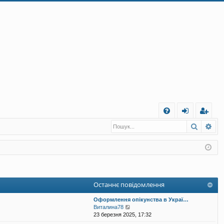
Ш
Пошук
Ро
Д
хі
еє
о
д
ст
п
ра
о
ці
Останнє повідомлення
м
я
Оформлення опікунства в Украї…
ог
П
Виталина78
е
23 березня 2025, 17:32
а
р