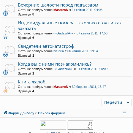
Вечерние шалости перед подъездом
Останнє повідомлення
MasteroN
«
11 квітня 2011, 04:08
Відповіді:
8
Индивидуальные номера – сколько стоят и как
заказать
Останнє повідомлення
-=GadzzillA=-
«
07 квітня 2011, 17:56
Відповіді:
6
Свидетели автокатастроф
Останнє повідомлення
histeria
«
06 квітня 2011, 19:34
Відповіді:
1
Когда вы с ними познакомились?
Останнє повідомлення
-=GadzzillA=-
«
01 квітня 2011, 00:00
Відповіді:
1
Книга жалоб
Останнє повідомлення
MasteroN
«
30 березня 2011, 13:47
Відповіді:
4
Перейти
Форум Донбасу
Список форумів