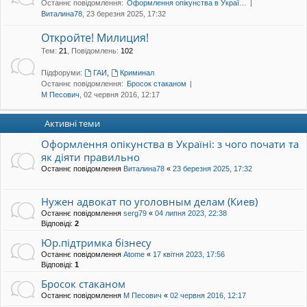
Останнє повідомлення:
Оформлення опікунства в Украї…
уп
Виталина78
, 23 березня 2025, 17:32
Откройте! Милиция!
Тем
:
21
,
Повідомлень
:
102
Підфоруми:
ГАИ
,
Криминал
Останнє повідомлення:
Бросок стаканом
М Песович
, 02 червня 2016, 12:17
Активні теми
Оформлення опікунства в Україні: з чого почати та
як діяти правильно
Останнє повідомлення
Виталина78
«
23 березня 2025, 17:32
Нужен адвокат по уголовным делам (Киев)
Останнє повідомлення
serg79
«
04 липня 2023, 22:38
Відповіді:
2
Юр.підтримка бізнесу
Останнє повідомлення
Atome
«
17 квітня 2023, 17:56
Відповіді:
1
Бросок стаканом
Останнє повідомлення
М Песович
«
02 червня 2016, 12:17