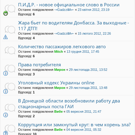
П.И.Д.Р. - новое официальное слово в России
Останнє повідомлення
-=GadzzillA=-
«
23 квітня 2012, 23:19
Відповіді:
6
Жара бьет по водителям Донбасса. За выходные -
117 ДТП!
Останнє повідомлення
-=GadzzillA=-
«
15 лютого 2012, 22:26
Відповіді:
4
Количество пассажиров легкового авто
Останнє повідомлення
Mitch
«
13 грудня 2011, 17:45
Відповіді:
6
Права потребителя
Останнє повідомлення
Мирон
«
29 листопада 2011, 13:52
Відповіді:
3
Уголовный кодекс Украины online
Останнє повідомлення
Мирон
«
29 листопада 2011, 13:48
Відповіді:
1
В Донецкой области возобновили работу два
стационарных поста ГАИ
Останнє повідомлення
Вибе
«
05 вересня 2011, 21:47
Відповіді:
2
Коррупция или замкнутый круг: в чем корень зла?
Останнє повідомлення
Вибе
«
04 вересня 2011, 05:32
Відповіді:
10