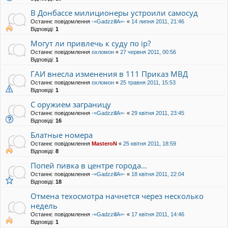
В Донбассе милиционеры устроили самосуд
Останнє повідомлення
-=GadzzillA=-
«
14 липня 2011, 21:46
Відповіді:
1
Могут ли привлечь к суду по ip?
Останнє повідомлення
охломон
«
27 червня 2011, 00:56
Відповіді:
1
ГАИ внесла изменения в 111 Приказ МВД
Останнє повідомлення
охломон
«
25 травня 2011, 15:53
Відповіді:
1
С оружием заграницу
Останнє повідомлення
-=GadzzillA=-
«
29 квітня 2011, 23:45
Відповіді:
16
Блатные номера
Останнє повідомлення
MasteroN
«
25 квітня 2011, 18:59
Відповіді:
8
Попей пивка в центре города...
Останнє повідомлення
-=GadzzillA=-
«
18 квітня 2011, 22:04
Відповіді:
18
Отмена техосмотра начнется через несколько
недель
Останнє повідомлення
-=GadzzillA=-
«
17 квітня 2011, 14:46
Відповіді:
1