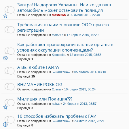
Завтра! На дорогах Украины! Или когда ваш
автомобиль может остановить полиция
Останнє повідомлення
MasteroN
«
05 липня 2015, 22:40
Требования к наименованию ООО при его
регистрации
Останнє повідомлення
max247
«
17 червня 2015, 10:29
Как работают правоохранительные органы в
условиях оккупации ополченцами?
Останнє повідомлення
Кровосісь
«
12 лютого 2015, 08:55
Відповіді:
1
А Вы любите ГАИ???
Останнє повідомлення
-=GadzzillA=-
«
05 лютого 2014, 03:10
Відповіді:
15
ВНИМАНИЕ РОЗЫСК!
Останнє повідомлення
Ольга
«
10 грудня 2013, 06:24
Милиция или Полиция???
Останнє повідомлення
nabat
«
24 березня 2013, 08:57
Відповіді:
3
10 способов избежать проблем с ГАИ
Останнє повідомлення
-=GadzzillA=-
«
23 квітня 2012, 23:21
Відповіді:
8