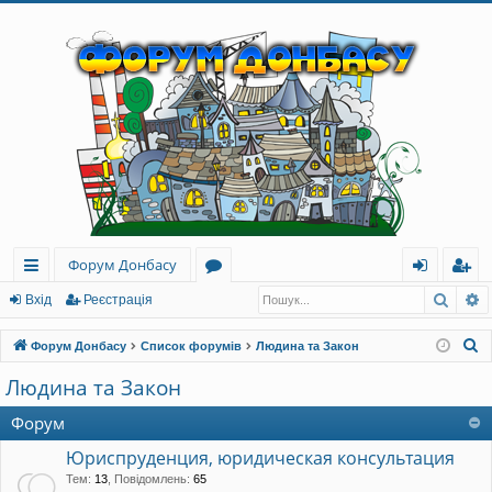
Форум Донбасу
Пошу
Р
ви
о
хі
еє
Вхід
Реєстрація
дк
ру
д
ст
П
Форум Донбасу
Список форумів
Людина та Закон
и
м
ра
о
Людина та Закон
ш
й
и
ці
у
Форум
до
я
к
Юриспруденция, юридическая консультация
ст
Тем
:
13
,
Повідомлень
:
65