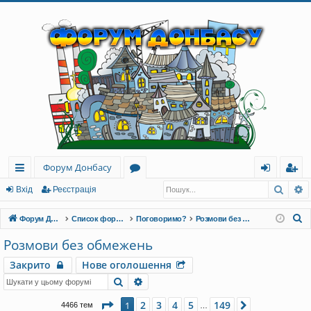
Форум Донбасу
Пошу
Р
ви
о
хі
еє
Вхід
Реєстрація
дк
ру
д
ст
П
Форум Донбасу
Список форумів
Поговоримо?
Розмови без обмежень
и
м
ра
о
Розмови без обмежень
ш
й
и
ці
Закрито
Нове оголошення
у
до
я
Пошук
Розширений пошук
к
ст
Сторінка
1
з
149
2
3
4
5
149
1
Далі
4466 тем
…