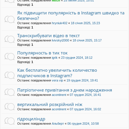
Останнє повідомлення
Mitch
«
25 липня 2025, 15:01
Відповіді:
1
Як підвищити популярність в Instagram швидко та
безпечно?
Останнє повідомлення
hryniuk402
«
18 січня 2025, 15:23
Відповіді:
1
Транскрибувати відео в текст
Останнє повідомлення
lvivskyi2000
«
18 січня 2025, 15:17
Відповіді:
1
Популярность в тик ток
Останнє повідомлення
igrik
«
23 грудня 2024, 18:12
Відповіді:
1
Как бесплатно увеличить количество
подписчиков в Instagram?
Останнє повідомлення
vera vip
«
19 грудня 2024, 19:41
Патріотичне привітання з днем народження
Останнє повідомлення
acontinent
«
07 грудня 2024, 16:41
вертикальний розкрійний ніж
Останнє повідомлення
acontinent
«
07 грудня 2024, 16:02
гідроциліндр
Останнє повідомлення
Альберт
«
06 грудня 2024, 10:58