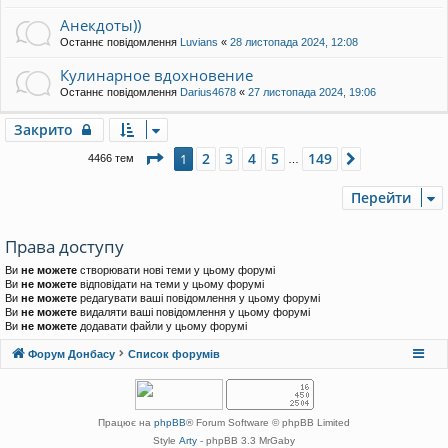
Анекдоты))
Останнє повідомлення
Luvians
«
28 листопада 2024, 12:08
Кулинарное вдохновение
Останнє повідомлення
Darius4678
«
27 листопада 2024, 19:06
Закрито
Сторінка
1
з
149
2
3
4
5
149
1
Далі
4466 тем
…
Перейти
Права доступу
Ви
не можете
створювати нові теми у цьому форумі
Ви
не можете
відповідати на теми у цьому форумі
Ви
не можете
редагувати ваші повідомлення у цьому форумі
Ви
не можете
видаляти ваші повідомлення у цьому форумі
Ви
не можете
додавати файли у цьому форумі
Форум Донбасу
Список форумів
Працює на
phpBB
® Forum Software © phpBB Limited
Style
Arty
- phpBB 3.3 MrGaby