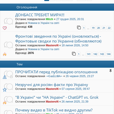
уп
Оголошення
ДОНБАСС ТРЕБУЕТ МИРА!!!
Останнє повідомлення
Mitch
«
27 грудня 2025, 20:31
Додано в
Новини в Україні та світі
Відповіді:
438
1
19
20
21
22
…
Фронтові зведення по Україні (оновлюється) -
Фронтовые сводки по Украине (обновляются)
Останнє повідомлення
MasteroN
«
18 липня 2026, 14:50
Додано в
Новини в Україні та світі
Відповіді:
2876
1
141
142
143
144
…
Тем
ПРОЧИТАТИ перед публікацією оголошення
Останнє повідомлення
-=GadzzillA=-
«
26 червня 2025, 23:27
Незручні для росіян факти про Україну
Останнє повідомлення
MasteroN
«
07 серпня 2025, 09:47
"В Україні" чи "НА Україні" - ChatGPT vs. Grok
Останнє повідомлення
MasteroN
«
26 липня 2025, 21:39
Почему видео в TikTok не видно другим?