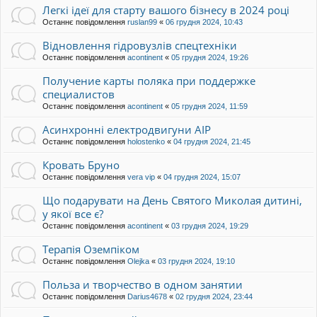
Легкі ідеї для старту вашого бізнесу в 2024 році
Останнє повідомлення
ruslan99
«
06 грудня 2024, 10:43
Відновлення гідровузлів спецтехніки
Останнє повідомлення
acontinent
«
05 грудня 2024, 19:26
Получение карты поляка при поддержке
специалистов
Останнє повідомлення
acontinent
«
05 грудня 2024, 11:59
Асинхронні електродвигуни АІР
Останнє повідомлення
holostenko
«
04 грудня 2024, 21:45
Кровать Бруно
Останнє повідомлення
vera vip
«
04 грудня 2024, 15:07
Що подарувати на День Святого Миколая дитині,
у якої все є?
Останнє повідомлення
acontinent
«
03 грудня 2024, 19:29
Терапія Оземпіком
Останнє повідомлення
Olejka
«
03 грудня 2024, 19:10
Польза и творчество в одном занятии
Останнє повідомлення
Darius4678
«
02 грудня 2024, 23:44