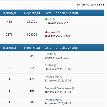
е
30 тем • Сторінка
1
з
1
г
л
Відповіді
Перегляди
Останнє повідомлення
я
н
Mitch
у
438
281721
27 грудня 2025, 20:31
т
и
о
MasteroN
2876
608098
с
18 липня 2026, 14:50
т
а
н
Відповіді
Перегляди
Останнє повідомлення
н
є
DI2708
п
0
83
20 липня 2026, 11:07
о
в
DI2708
і
0
214
28 травня 2026, 15:35
д
о
Чумак Юрій
м
1
178
21 травня 2026, 16:26
л
е
н
Анатолий Викторович
1
196
н
18 травня 2026, 09:49
я
Чумак Юрій
1
203
14 травня 2026, 09:18