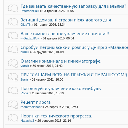
Где заказать качественную заправку для кальяна?
PetersonSaul
»
03 травня 2026, 11:05
Затишні домашні страви після довгого дня
Olga76
»
01 травня 2026, 13:34
Ваше самое главное увлечение в жизни!!!
-=GadzzillA=-
»
01 грудня 2010, 00:54
Спробуй петриківський розпис у Дніпрі з «Мальво
burbul
»
26 грудня 2025, 04:09
О магии криминале и кинематографе.
yursik
»
30 липня 2014, 21:42
ПРИГЛАШАЕМ ВСЕХ НА ПРЫЖКИ С ПАРАШЮТОМ!)
2tanir
»
01 червня 2011, 16:00
Посоветуйте увлечение какое-нибудь
Rodik
»
20 червня 2020, 15:19
Рецепт пирога
rsemfreelancer
»
24 березня 2020, 22:41
Новинки технического прогресса.
Natasha3
»
26 вересня 2018, 21:14