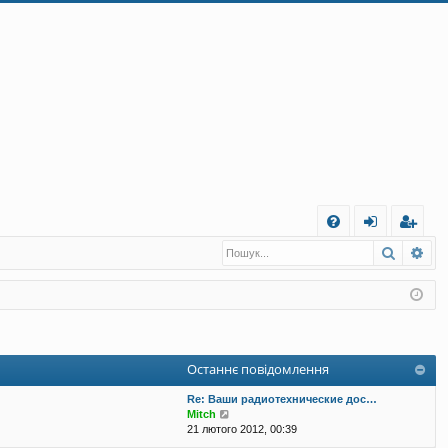
Ш
Пошук
Ро
Д
хі
еє
о
д
ст
п
ра
о
ці
Останнє повідомлення
м
я
Re: Ваши радиотехнические дос…
ог
П
Mitch
е
21 лютого 2012, 00:39
а
р