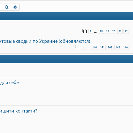
Пошук
Розширений пошук
1
18
19
20
21
22
…
онтовые сводки по Украине (обновляются)
1
140
141
142
143
144
…
для себе
лишити контакти?