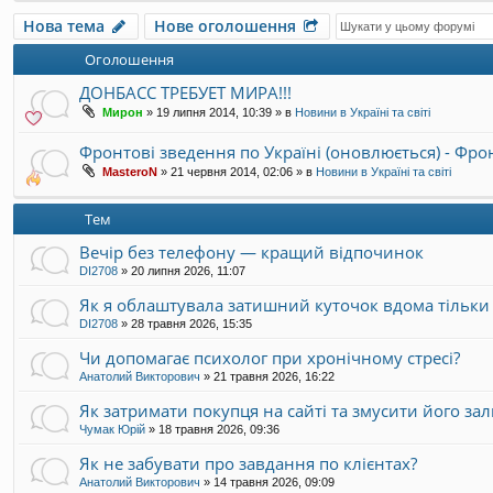
Нова тема
Нове оголошення
Оголошення
ДОНБАСС ТРЕБУЕТ МИРА!!!
Мирон
»
19 липня 2014, 10:39
» в
Новини в Україні та світі
Фронтові зведення по Україні (оновлюється) - Фр
MasteroN
»
21 червня 2014, 02:06
» в
Новини в Україні та світі
Тем
Вечір без телефону — кращий відпочинок
DI2708
»
20 липня 2026, 11:07
Як я облаштувала затишний куточок вдома тільки 
DI2708
»
28 травня 2026, 15:35
Чи допомагає психолог при хронічному стресі?
Анатолий Викторович
»
21 травня 2026, 16:22
Як затримати покупця на сайті та змусити його за
Чумак Юрій
»
18 травня 2026, 09:36
Як не забувати про завдання по клієнтах?
Анатолий Викторович
»
14 травня 2026, 09:09