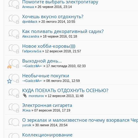
Помогите выбрать электрогитару
Агнеша
»
26 червня 2016, 23:14
Хочешь вкусно отдохнуть?
djonibllack
»
20 лютого 2014, 10:55
Как поливать декоративный садик?
Alexzandra
»
18 червня 2016, 01:18
Новое хобби-коровы))))
ГабриэльGa
»
12 вересня 2018, 21:57
Выходной день...
-=GadzzillA=-
»
17 листопада 2010, 02:33
Необычные покупки
-=GadzzillA=-
»
08 лютого 2011, 12:59
КУДА ПОЕХАТЬ ОТДОХНУТЬ ОСЕНЬЮ?
moreturov
»
12 вересня 2013, 11:48
Электронная сигарета
Жэка
»
07 вересня 2016, 17:19
О зеркалах и малоизвестное почему взорвался Че
yursik
»
30 липня 2014, 20:54
Коллекционирование