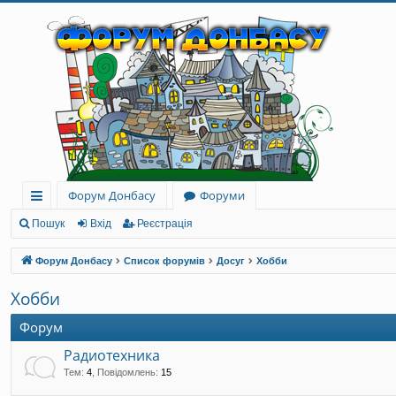
Форум Донбасу
Форуми
ви
Пошук
Вхід
Реєстрація
дк
Форум Донбасу
Список форумів
Досуг
Хобби
и
Хобби
й
Форум
до
Радиотехника
ст
Тем
:
4
,
Повідомлень
:
15
уп