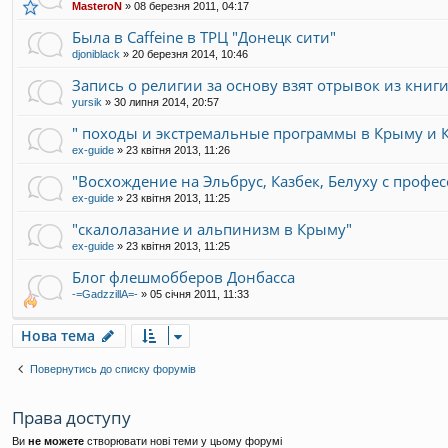
MasteroN
»
08 березня 2011, 04:17
Была в Caffeine в ТРЦ "Донецк сити"
djoniblack
»
20 березня 2014, 10:46
Запись о религии за основу взят отрывок из книг
yursik
»
30 липня 2014, 20:57
" походы и экстремальные программы в Крыму и К
ex-guide
»
23 квітня 2013, 11:26
"Восхождение на Эльбрус, Казбек, Белуху с профе
ex-guide
»
23 квітня 2013, 11:25
"скалолазание и альпинизм в Крыму"
ex-guide
»
23 квітня 2013, 11:25
Блог флешмобберов Донбасса
-=GadzzillA=-
»
05 січня 2011, 11:33
Нова тема
Повернутись до списку форумів
Права доступу
Ви
не можете
створювати нові теми у цьому форумі