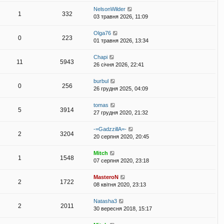
NelsonWilder
1
332
03 травня 2026, 11:09
Olga76
0
223
01 травня 2026, 13:34
Chapi
11
5943
26 січня 2026, 22:41
burbul
0
256
26 грудня 2025, 04:09
tomas
5
3914
27 грудня 2020, 21:32
-=GadzzillA=-
2
3204
20 серпня 2020, 20:45
Mitch
1
1548
07 серпня 2020, 23:18
MasteroN
2
1722
08 квітня 2020, 23:13
Natasha3
2
2011
30 вересня 2018, 15:17