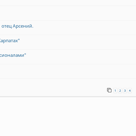
и отец Арсений.
арпатах"
ссионалами"
1
2
3
4