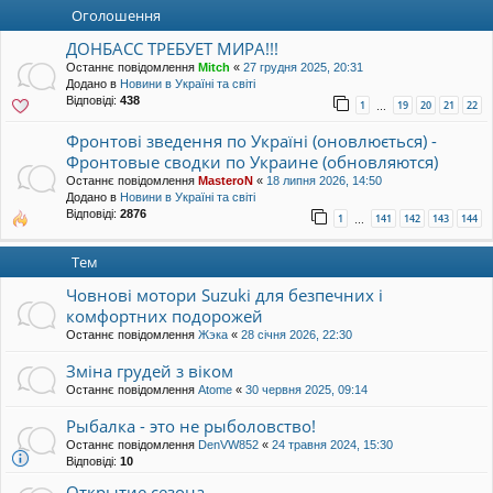
уп
Оголошення
ДОНБАСС ТРЕБУЕТ МИРА!!!
Останнє повідомлення
Mitch
«
27 грудня 2025, 20:31
Додано в
Новини в Україні та світі
Відповіді:
438
1
19
20
21
22
…
Фронтові зведення по Україні (оновлюється) -
Фронтовые сводки по Украине (обновляются)
Останнє повідомлення
MasteroN
«
18 липня 2026, 14:50
Додано в
Новини в Україні та світі
Відповіді:
2876
1
141
142
143
144
…
Тем
Човнові мотори Suzuki для безпечних і
комфортних подорожей
Останнє повідомлення
Жэка
«
28 січня 2026, 22:30
Зміна грудей з віком
Останнє повідомлення
Atome
«
30 червня 2025, 09:14
Рыбалка - это не рыболовство!
Останнє повідомлення
DenVW852
«
24 травня 2024, 15:30
Відповіді:
10
Открытие сезона