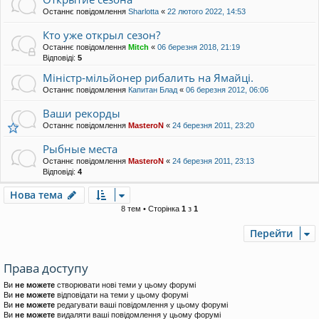
Останнє повідомлення
Sharlotta
«
22 лютого 2022, 14:53
Кто уже открыл сезон?
Останнє повідомлення
Mitch
«
06 березня 2018, 21:19
Відповіді:
5
Міністр-мільйонер рибалить на Ямайці.
Останнє повідомлення
Капитан Блад
«
06 березня 2012, 06:06
Ваши рекорды
Останнє повідомлення
MasteroN
«
24 березня 2011, 23:20
Рыбные места
Останнє повідомлення
MasteroN
«
24 березня 2011, 23:13
Відповіді:
4
Нова тема
8 тем • Сторінка
1
з
1
Перейти
Права доступу
Ви
не можете
створювати нові теми у цьому форумі
Ви
не можете
відповідати на теми у цьому форумі
Ви
не можете
редагувати ваші повідомлення у цьому форумі
Ви
не можете
видаляти ваші повідомлення у цьому форумі