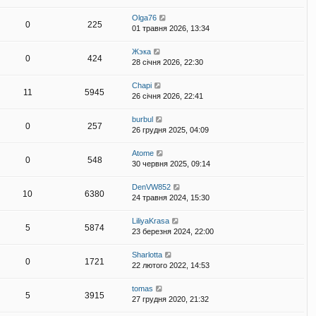
м
я
л
Olga76
е
0
225
01 травня 2026, 13:34
н
н
Жэка
я
0
424
28 січня 2026, 22:30
Chapi
11
5945
26 січня 2026, 22:41
burbul
0
257
26 грудня 2025, 04:09
Atome
0
548
30 червня 2025, 09:14
DenVW852
10
6380
24 травня 2024, 15:30
LiliyaKrasa
5
5874
23 березня 2024, 22:00
Sharlotta
0
1721
22 лютого 2022, 14:53
tomas
5
3915
27 грудня 2020, 21:32