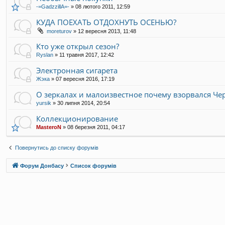
-=GadzzillA=-
»
08 лютого 2011, 12:59
КУДА ПОЕХАТЬ ОТДОХНУТЬ ОСЕНЬЮ?
moreturov
»
12 вересня 2013, 11:48
Кто уже открыл сезон?
Ryslan
»
11 травня 2017, 12:42
Электронная сигарета
Жэка
»
07 вересня 2016, 17:19
О зеркалах и малоизвестное почему взорвался Че
yursik
»
30 липня 2014, 20:54
Коллекционирование
MasteroN
»
08 березня 2011, 04:17
Повернутись до списку форумів
Форум Донбасу
Список форумів