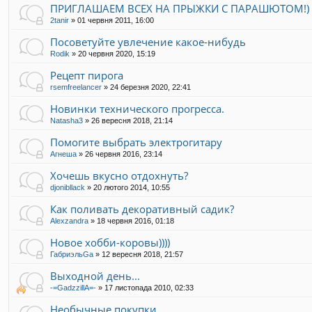
ПРИГЛАШАЕМ ВСЕХ НА ПРЫЖКИ С ПАРАШЮТОМ!)
2tanir
»
01 червня 2011, 16:00
Посоветуйте увлечение какое-нибудь
Rodik
»
20 червня 2020, 15:19
Рецепт пирога
rsemfreelancer
»
24 березня 2020, 22:41
Новинки технического прогресса.
Natasha3
»
26 вересня 2018, 21:14
Помогите выбрать электрогитару
Агнеша
»
26 червня 2016, 23:14
Хочешь вкусно отдохнуть?
djonibllack
»
20 лютого 2014, 10:55
Как поливать декоративный садик?
Alexzandra
»
18 червня 2016, 01:18
Новое хобби-коровы))))
ГабриэльGa
»
12 вересня 2018, 21:57
Выходной день...
-=GadzzillA=-
»
17 листопада 2010, 02:33
Необычные покупки