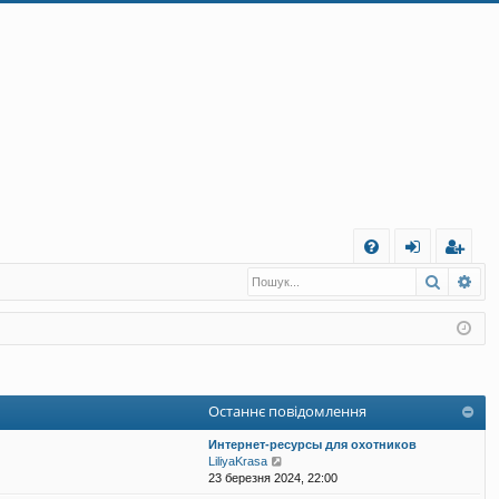
Ш
Пошук
Ро
Д
хі
еє
о
д
ст
п
ра
о
ці
Останнє повідомлення
м
я
Интернет-ресурсы для охотников
ог
П
LiliyaKrasa
е
23 березня 2024, 22:00
а
р