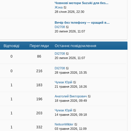
Човнові мотори Suzuki для без…
е
П
Жэка
г
е
28 січня 2026, 22:30
л
р
я
е
н
Вечір без телефону — кращий в…
г
у
П
DI2708
л
т
е
20 липня 2026, 11:07
я
и
р
н
о
е
у
с
г
Відповіді
Перегляди
Останнє повідомлення
т
т
л
и
а
я
DI2708
о
н
0
86
н
20 липня 2026, 11:07
с
н
у
т
є
т
DI2708
а
п
и
0
216
28 травня 2026, 15:35
н
о
о
н
в
с
є
і
Чумак Юрій
т
1
183
п
д
21 травня 2026, 16:26
а
о
о
н
в
м
Анатолий Викторович
н
1
196
і
л
18 травня 2026, 09:49
є
д
е
п
о
н
о
Чумак Юрій
м
н
1
203
в
14 травня 2026, 09:18
л
я
і
е
д
NelsonWilder
н
1
332
о
03 травня 2026, 11:09
н