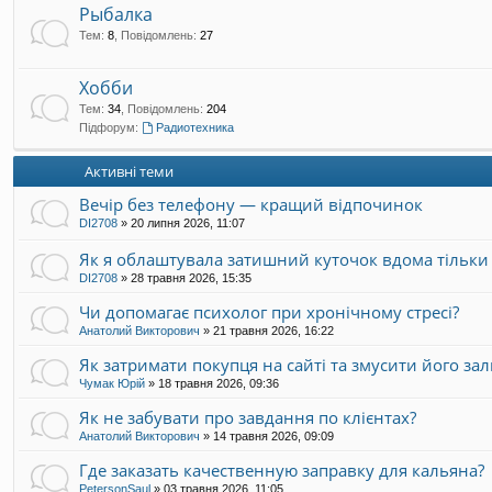
Рыбалка
Тем
:
8
,
Повідомлень
:
27
Хобби
Тем
:
34
,
Повідомлень
:
204
Підфорум:
Радиотехника
Активні теми
Вечір без телефону — кращий відпочинок
DI2708
»
20 липня 2026, 11:07
Як я облаштувала затишний куточок вдома тільки 
DI2708
»
28 травня 2026, 15:35
Чи допомагає психолог при хронічному стресі?
Анатолий Викторович
»
21 травня 2026, 16:22
Як затримати покупця на сайті та змусити його за
Чумак Юрій
»
18 травня 2026, 09:36
Як не забувати про завдання по клієнтах?
Анатолий Викторович
»
14 травня 2026, 09:09
Где заказать качественную заправку для кальяна?
PetersonSaul
»
03 травня 2026, 11:05