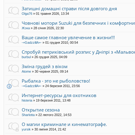
Затишні домашні страви після довгого дня
Olga76
»
01 травня 2026, 13:34
Човнові мотори Suzuki для безпечних і комфортн
Жэка
»
28 січня 2026, 22:30
Ваше самое главное увлечение в жизни!!!
-=GadzzillA=-
»
01 грудня 2010, 00:54
Спробуй петриківський розпис у Дніпрі з «Мальво
burbul
»
26 грудня 2025, 04:09
Зміна грудей з віком
Atome
»
30 червня 2025, 09:14
Рыбалка - это не рыболовство!
-=GadzzillA=-
»
24 березня 2011, 23:56
Интернет-ресурсы для охотников
histeria
»
19 березня 2011, 13:48
Открытие сезона
Sharlotta
»
22 лютого 2022, 14:53
О магии криминале и кинематографе.
yursik
»
30 липня 2014, 21:42