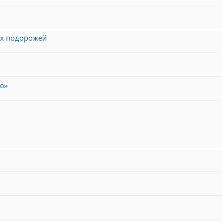
их подорожей
ю»