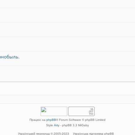
рнобыль.
Працює на
phpBB
® Forum Software © phpBB Limited
Style
Arty
- phpBB 3.3 MrGaby
Український переклад © 2005-2023
Українська підтримка phpBB