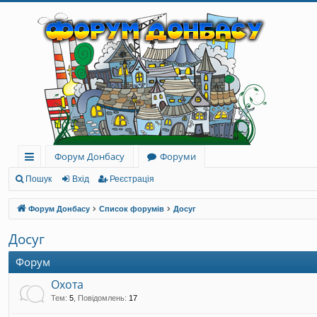
Форум Донбасу
Форуми
ви
Пошук
Вхід
Реєстрація
дк
Форум Донбасу
Список форумів
Досуг
и
Досуг
й
Форум
до
Охота
ст
Тем
:
5
,
Повідомлень
:
17
уп