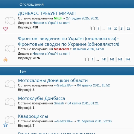
уп
Оголошення
ДОНБАСС ТРЕБУЕТ МИРА!!!
Останнє повідомлення
Mitch
«
27 грудня 2025, 20:31
Додано в
Новини в Україні та світі
Відповіді:
438
1
19
20
21
22
…
Фронтові зведення по Україні (оновлюється) -
Фронтовые сводки по Украине (обновляются)
Останнє повідомлення
MasteroN
«
18 липня 2026, 14:50
Додано в
Новини в Україні та світі
Відповіді:
2876
1
141
142
143
144
…
Тем
Мотосалоны Донецкой области
Останнє повідомлення
-=GadzzillA=-
«
04 травня 2011, 15:52
Відповіді:
3
Мотоклубы Донбасса
Останнє повідомлення
Smash
«
04 квітня 2011, 01:21
Відповіді:
1
Квадроциклы
Останнє повідомлення
-=GadzzillA=-
«
31 березня 2011, 22:36
Відповіді:
7