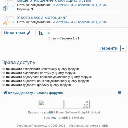
Ваше отношение к мотоциклистам
Останнє повідомлення
-=GadzzillA=-
«
25 березня 2011, 00:36
Відповіді:
3
У кого какой мотоцикл?
Останнє повідомлення
-=GadzzillA=-
«
22 березня 2011, 23:34
Нова тема
5 тем • Сторінка
1
з
1
Перейти
Права доступу
Ви
не можете
створювати нові теми у цьому форумі
Ви
не можете
відповідати на теми у цьому форумі
Ви
не можете
редагувати ваші повідомлення у цьому форумі
Ви
не можете
видаляти ваші повідомлення у цьому форумі
Ви
не можете
додавати файли у цьому форумі
Форум Донбасу
Список форумів
Працює на
phpBB
® Forum Software © phpBB Limited
Style
Arty
- phpBB 3.3 MrGaby
Український переклад © 2005-2023
Українська підтримка phpBB