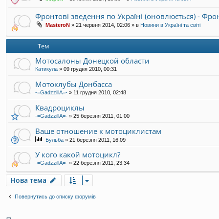
Фронтові зведення по Україні (оновлюється) - Фр
MasteroN
»
21 червня 2014, 02:06
» в
Новини в Україні та світі
Тем
Мотосалоны Донецкой области
Катикула
»
09 грудня 2010, 00:31
Мотоклубы Донбасса
-=GadzzillA=-
»
11 грудня 2010, 02:48
Квадроциклы
-=GadzzillA=-
»
25 березня 2011, 01:00
Ваше отношение к мотоциклистам
Бульба
»
21 березня 2011, 16:09
У кого какой мотоцикл?
-=GadzzillA=-
»
22 березня 2011, 23:34
Нова тема
Повернутись до списку форумів