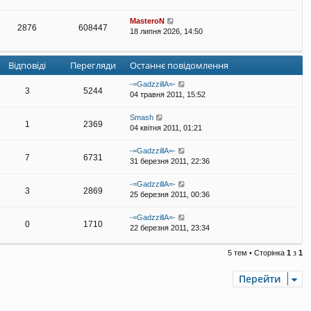
MasteroN
2876
608447
18 липня 2026, 14:50
Відповіді
Перегляди
Останнє повідомлення
-=GadzzillA=-
3
5244
04 травня 2011, 15:52
Smash
1
2369
04 квітня 2011, 01:21
-=GadzzillA=-
7
6731
31 березня 2011, 22:36
-=GadzzillA=-
3
2869
25 березня 2011, 00:36
-=GadzzillA=-
0
1710
22 березня 2011, 23:34
5 тем • Сторінка
1
з
1
Перейти