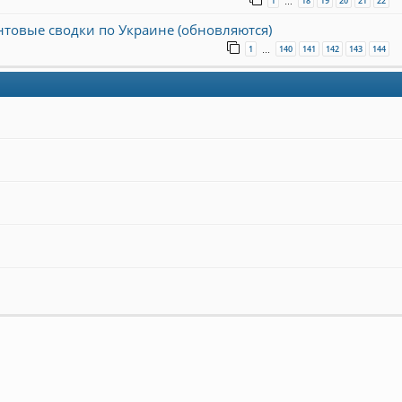
1
18
19
20
21
22
…
онтовые сводки по Украине (обновляются)
1
140
141
142
143
144
…