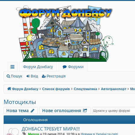
Форум Донбасу
Форуми
ви
Пошук
Вхід
Реєстрація
дк
Форум Донбасу
Список форумів
Спецтематика
Автотранспорт
Мо
и
Мотоциклы
й
Нова тема
Нове оголошення
до
Оголошення
ст
ДОНБАСС ТРЕБУЕТ МИРА!!!
уп
Мирон
»
19 липня 2014, 10:39
» в
Новини в Україні та світі