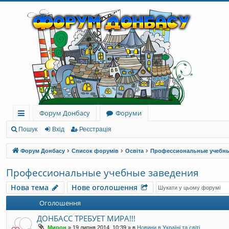
Форум Донбасу
Форуми
ви
Пошук
Вхід
Реєстрація
дк
Форум Донбасу
Список форумів
Освіта
Профессиональные учебны
и
Профессиональные учебные заведения
й
Нова тема
Нове оголошення
до
Оголошення
ст
ДОНБАСС ТРЕБУЕТ МИРА!!!
уп
Мирон
»
19 липня 2014, 10:39
» в
Новини в Україні та світі