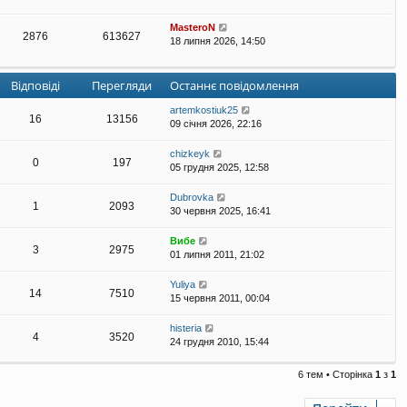
MasteroN
2876
613627
18 липня 2026, 14:50
Відповіді
Перегляди
Останнє повідомлення
artemkostiuk25
16
13156
09 січня 2026, 22:16
chizkeyk
0
197
05 грудня 2025, 12:58
Dubrovka
1
2093
30 червня 2025, 16:41
Вибе
3
2975
01 липня 2011, 21:02
Yuliya
14
7510
15 червня 2011, 00:04
histeria
4
3520
24 грудня 2010, 15:44
6 тем • Сторінка
1
з
1