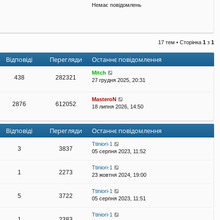
Немає повідомлень
е
г
л
я
н
у
17 тем • Сторінка
1
з
1
т
и
Відповіді
Перегляди
Останнє повідомлення
о
с
Mitch
438
282321
т
27 грудня 2025, 20:31
а
н
MasteroN
н
2876
612052
18 липня 2026, 14:50
є
п
о
Відповіді
Перегляди
Останнє повідомлення
в
і
Ttiniori-1
д
3
3837
05 серпня 2023, 11:52
о
м
л
Ttiniori-1
1
2273
е
23 жовтня 2024, 19:00
н
н
Ttiniori-1
5
3722
я
05 серпня 2023, 11:51
Ttiniori-1
1
2383