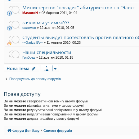
Министерство "посадит" абитуриентов на "Элект
MasteroN
»
08 березня 2011, 04:04
зачем мы учимся????
охломон
»
12 жовтня 2010, 01:05
Студенты выйдут протестовать против платного 
-=GadzzillA=-
»
11 жовтня 2010, 00:23
Наши специальности
Грибоед
»
12 жовтня 2010, 01:15
Нова тема
Повернутись до списку форумів
Права доступу
Ви
не можете
створювати нові теми у цьому форумі
Ви
не можете
відповідати на теми у цьому форумі
Ви
не можете
редагувати ваші повідомлення у цьому форумі
Ви
не можете
видаляти ваші повідомлення у цьому форумі
Ви
не можете
додавати файли у цьому форумі
Форум Донбасу
Список форумів