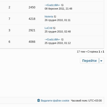
-=GadzzillA=-
2
2450
08 березня 2011, 21:48
histeria
7
4218
26 грудня 2010, 01:11
LuCrid
3
2921
25 грудня 2010, 02:48
-=GadzzillA=-
6
4066
25 грудня 2010, 01:12
17 тем • Сторінка
1
з
1
Перейти
Видалити файли cookie
Часовий пояс
UTC+03:00