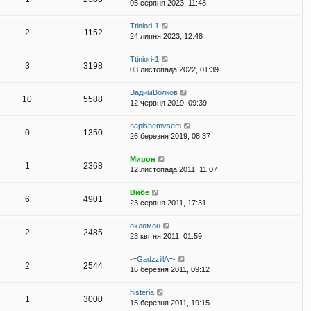
05 серпня 2023, 11:48
Ttiniori-1
2
1152
24 липня 2023, 12:48
Ttiniori-1
3
3198
03 листопада 2022, 01:39
ВадимВолков
10
5588
12 червня 2019, 09:39
napishemvsem
0
1350
26 березня 2019, 08:37
Мирон
1
2368
12 листопада 2011, 11:07
Вибе
6
4901
23 серпня 2011, 17:31
охломон
2
2485
23 квітня 2011, 01:59
-=GadzzillA=-
2
2544
16 березня 2011, 09:12
histeria
1
3000
15 березня 2011, 19:15