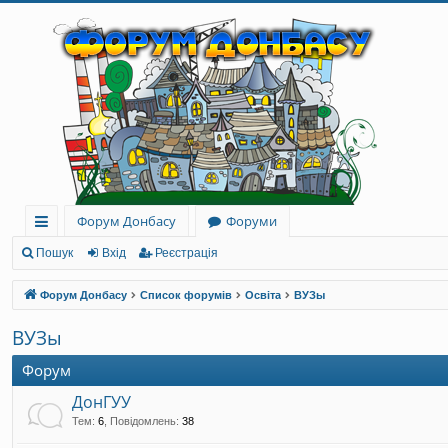
Форум Донбасу
Форуми
ви
Пошук
Вхід
Реєстрація
дк
Форум Донбасу
Список форумів
Освіта
ВУЗы
и
ВУЗы
й
Форум
до
ДонГУУ
ст
Тем
:
6
,
Повідомлень
:
38
уп