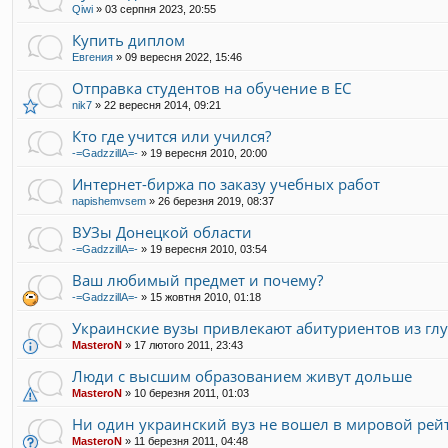
Qiwi
»
03 серпня 2023, 20:55
Купить диплом
Евгения
»
09 вересня 2022, 15:46
Отправка студентов на обучение в ЕС
nik7
»
22 вересня 2014, 09:21
Кто где учится или учился?
-=GadzzillA=-
»
19 вересня 2010, 20:00
Интернет-биржа по заказу учебных работ
napishemvsem
»
26 березня 2019, 08:37
ВУЗы Донецкой области
-=GadzzillA=-
»
19 вересня 2010, 03:54
Ваш любимый предмет и почему?
-=GadzzillA=-
»
15 жовтня 2010, 01:18
Украинские вузы привлекают абитуриентов из гл
MasteroN
»
17 лютого 2011, 23:43
Люди с высшим образованием живут дольше
MasteroN
»
10 березня 2011, 01:03
Ни один украинский вуз не вошел в мировой рей
MasteroN
»
11 березня 2011, 04:48