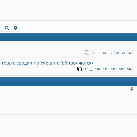
Пошук
Розширений пошук
1
18
19
20
21
22
…
онтовые сводки по Украине (обновляются)
1
140
141
142
143
144
…