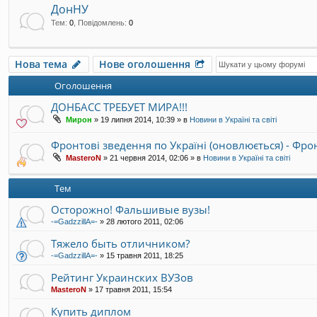
ДонНУ
Тем
:
0
,
Повідомлень
:
0
Нова тема
Нове оголошення
Оголошення
ДОНБАСС ТРЕБУЕТ МИРА!!!
Мирон
»
19 липня 2014, 10:39
» в
Новини в Україні та світі
Фронтові зведення по Україні (оновлюється) - Фр
MasteroN
»
21 червня 2014, 02:06
» в
Новини в Україні та світі
Тем
Осторожно! Фальшивые вузы!
-=GadzzillA=-
»
28 лютого 2011, 02:06
Тяжело быть отличником?
-=GadzzillA=-
»
15 травня 2011, 18:25
Рейтинг Украинских ВУЗов
MasteroN
»
17 травня 2011, 15:54
Купить диплом