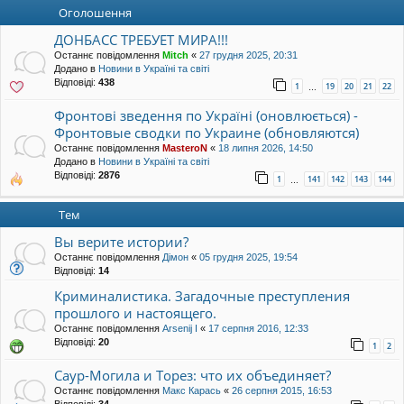
уп
Оголошення
ДОНБАСС ТРЕБУЕТ МИРА!!!
Останнє повідомлення
Mitch
«
27 грудня 2025, 20:31
Додано в
Новини в Україні та світі
Відповіді:
438
1
19
20
21
22
…
Фронтові зведення по Україні (оновлюється) -
Фронтовые сводки по Украине (обновляются)
Останнє повідомлення
MasteroN
«
18 липня 2026, 14:50
Додано в
Новини в Україні та світі
Відповіді:
2876
1
141
142
143
144
…
Тем
Вы верите истории?
Останнє повідомлення
Дімон
«
05 грудня 2025, 19:54
Відповіді:
14
Криминалистика. Загадочные преступления
прошлого и настоящего.
Останнє повідомлення
Arsenij I
«
17 серпня 2016, 12:33
Відповіді:
20
1
2
Саур-Могила и Торез: что их объединяет?
Останнє повідомлення
Макс Карась
«
26 серпня 2015, 16:53