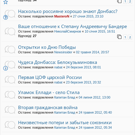
Відповіді:
34
1
2
Насколько россияне хорошо знают Донбасс?
Останнє повідомлення
MasteroN
«
27 січня 2015, 23:10
Ваше отношение к Степану Андреевичу Бандере
Останнє повідомлення
НиколайСмирнов
«
10 січня 2015, 16:51
Відповіді:
27
1
2
Открытки ко Дню Победы
Останнє повідомлення
Newsinsider
«
02 травня 2014, 20:57
Чудеса Донбасса: Белокузьминовка
Останнє повідомлення
nabat
«
24 березня 2013, 08:01
Первая ЦОФ царской России
Останнє повідомлення
nabat
«
23 березня 2013, 20:32
Уламок Еллади - село Стила
Останнє повідомлення
Капитан Блад
«
04 липня 2012, 13:00
Вторая гражданская война
Останнє повідомлення
Капитан Блад
«
24 травня 2012, 05:40
Неизвестные потери и забытые союзники
Останнє повідомлення
Капитан Блад
«
24 травня 2012, 05:34