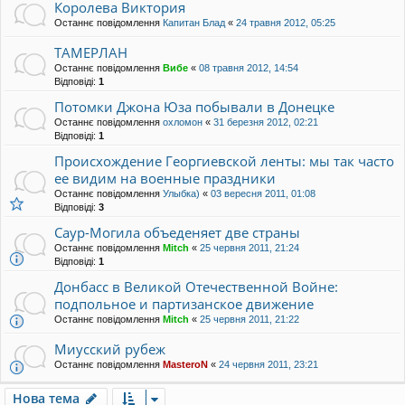
Королева Виктория
Останнє повідомлення
Капитан Блад
«
24 травня 2012, 05:25
ТАМЕРЛАН
Останнє повідомлення
Вибе
«
08 травня 2012, 14:54
Відповіді:
1
Потомки Джона Юза побывали в Донецке
Останнє повідомлення
охломон
«
31 березня 2012, 02:21
Відповіді:
1
Происхождение Георгиевской ленты: мы так часто
ее видим на военные праздники
Останнє повідомлення
Улыбка)
«
03 вересня 2011, 01:08
Відповіді:
3
Саур-Могила объеденяет две страны
Останнє повідомлення
Mitch
«
25 червня 2011, 21:24
Відповіді:
1
Донбасс в Великой Отечественной Войне:
подпольное и партизанское движение
Останнє повідомлення
Mitch
«
25 червня 2011, 21:22
Миусский рубеж
Останнє повідомлення
MasteroN
«
24 червня 2011, 23:21
Нова тема