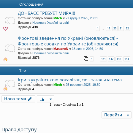
уп
Оголошення
ДОНБАСС ТРЕБУЕТ МИРА!!!
Останнє повідомлення
Mitch
«
27 грудня 2025, 20:31
Додано в
Новини в Україні та світі
Відповіді:
438
1
19
20
21
22
…
Фронтові зведення по Україні (оновлюється) -
Фронтовые сводки по Украине (обновляются)
Останнє повідомлення
MasteroN
«
18 липня 2026, 14:50
Додано в
Новини в Україні та світі
Відповіді:
2876
1
141
142
143
144
…
Тем
Ігри з українською локалізацією - загальна тема
Останнє повідомлення
Mitch
«
25 вересня 2025, 19:50
Відповіді:
4
Нова тема
1 тема • Сторінка
1
з
1
Перейти
Права доступу